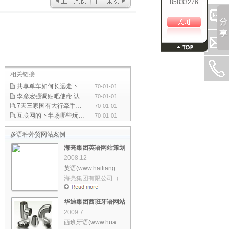
85833276
相关链接
共享单车如何长远走下去？政府应加强引导和监管
70-01-01
李彦宏强调贴吧使命 认为移动互联网机会所剩不多
70-01-01
7天三家国有大行牵手互联网巨头 双方合作是大势所趋
70-01-01
互联网的下半场哪些玩法会引发行业巨变
70-01-01
多语种外贸网站案例
海亮集团英语网站策划设计
2008.12
英语(www.hailiang.us)
海亮集团有限公司（以下简称“海……
华迪集团西班牙语网站策划设计
2009.7
西班牙语(www.huadi.es)