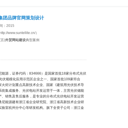
集团品牌官网策划设计
间：2015
p://www.suntellite.cn/）
言)
外贸网站建设
典型案例
源，证券代码：834666）是国家首批18家分布式光伏
光伏规模化应用示范区企业之一、国家首批109家符合
家火炬计划重点高新技术企业、国家《建筑用光伏技术导
系统集成服务、光伏电站开发运营于一体，主营光伏储能
产、销售及售后服务，是专业的分布式光伏电站开发运营
桑尼能源建有浙江省企业研究院、浙江省高新技术企业研
实验室杭州分中心等研发机构。旗下全资子公司：浙江金