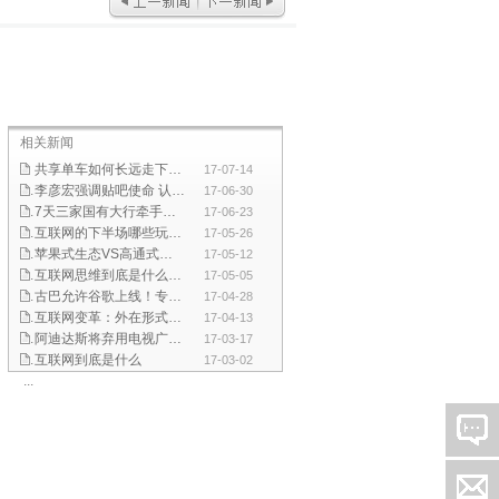
相关新闻
共享单车如何长远走下去？政府应加强引导和监管
17-07-14
李彦宏强调贴吧使命 认为移动互联网机会所剩不多
17-06-30
7天三家国有大行牵手互联网巨头 双方合作是大势所趋
17-06-23
互联网的下半场哪些玩法会引发行业巨变
17-05-26
苹果式生态VS高通式生态 谁更是驱动中国产业发展新动能
17-05-12
互联网思维到底是什么？看完这篇文章你就知道了！
17-05-05
古巴允许谷歌上线！专家:这是一个难得的进步
17-04-28
互联网变革：外在形式不断改变但本质却没有变
17-04-13
阿迪达斯将弃用电视广告宣传 重数字化渠道吸引年轻人
17-03-17
互联网到底是什么
17-03-02