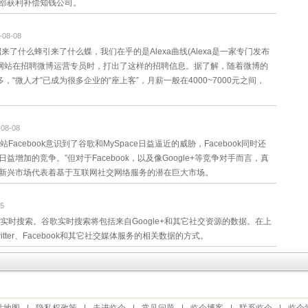
部获利补偿知钱公司。
-08-08
了什么蜂引来了什么蝶，我们在乎的是Alexa曲线(Alexa是一家专门发布
购网站在招聘微博运营专员时，打出了这样的招聘信息。据了解，随着微博的
“微人才”已成为很多企业的“座上客”，月薪一般在4000~7000元之间，
-08-08
cebook意识到了谷歌和MySpace日益逼近的威胁，Facebook同时还
加的竞争。”但对于Facebook，以及像Google+等竞争对手而言，真
新兴市场代表着基于互联网社交网络服务的潜在巨大市场。
05
实时搜索。谷歌实时搜索将包括来自Google+和其它社交资源的数据。在上
ter、Facebook和其它社交媒体服务的相关数据的方式。