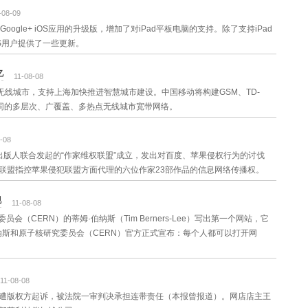
-08-09
gle+ iOS应用的升级版，增加了对iPad平板电脑的支持。除了支持iPad
OS用户提供了一些更新。
亿
11-08-08
无线城市，支持上海加快推进智慧城市建设。中国移动将构建GSM、TD-
四网协同的多层次、广覆盖、多热点无线城市宽带网络。
-08
出版人联合发起的“作家维权联盟”成立，发出对百度、苹果侵权行为的讨伐
联盟指控苹果侵犯联盟方面代理的六位作家23部作品的信息网络传播权。
现
11-08-08
员会（CERN）的蒂姆·伯纳斯（Tim Berners-Lee）写出第一个网站，它
伯纳斯和原子核研究委员会（CERN）官方正式宣布：每个人都可以打开网
11-08-08
遭版权方起诉，被法院一审判决承担连带责任（本报曾报道）。网店店主王