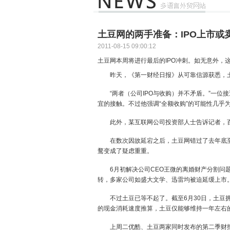
土豆网的两手准备：IPO上市或
2011-08-15 09:00:12
土豆网本周将进行最后的IPO冲刺。如无意外，
昨天，《第一财经日报》从可靠信源获悉，土
“两者（公司IPO与收购）并不矛盾。”一位
宜的接触。不过他强调“全额收购”的可能性几乎
此外，某互联网公司投资部人士告诉记者，百
在数次因故延宕之后，土豆网错过了去年底至今
鹜变成了疑虑重重。
6月初解决公司CEO王微的离婚财产分割问题
转，多家公司如盛大文学、迅雷均被迫延缓上市
不过土豆已等不起了。截至6月30日，土豆拥有
的现金消耗速度推算，土豆仅能够维持一年左右
上周二优酷、土豆两家同时发布的第二季财报