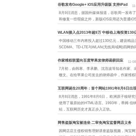
谷歌发布Google+ iOS应用升级版 支持iPad
11
8月9日消息，据国外媒体报道，谷歌周一发布了Goo
和修复一些瑕疵之外，新版iOS应用还为普通i
WLAN接入点2013年超9万 中移动上海投资130
中国移动三年内将投入超过130亿元，建设精品
SCDMA、TD-LTE与WLAN(无线局域网)
作家维权联盟向百度苹果发律师函获回应
11-08
7月初，由韩寒、李承鹏、沈浩波等知名作家、
檄文。在给苹果公司发去的律师函中，作家维权
互联网诞生20周年：首个网站1991年8月6日出
8月8日消息，1991年8月6日， 欧洲原子核研究委
使用了最原始的HTML语言。1993年，蒂姆·
站，互联网历史才真正步入正轨。
网售盗版淘宝被连坐 二审免淘宝监督网店义务
因网店店主侵权销售理财讲座盗版视频，淘宝网