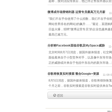
超称，接到法院传票后，他已停止售假并愿以全
微博成市场营销利器 运营专员最高万元月薪
11
“我们不在乎你使用了什么招数，我们不在乎你招来
网站世界排名的网站)的飙升……”最近，某团
日益火爆，招聘“微博运营专员”的企业也越来越多，
最高已逾万元。
分析称Facebook面临谷歌及MySpace威胁
11
北京时间8月7日消息，据国外媒体报道，社交网站Fa
面临着来自于小型竞争对手，以及像中东等市场日益增
正的威胁或许来自于包括中东在内的新兴市场，
谷歌将恢复实时搜索 整合Google+资源
11-08-
8月5日消息，据国外媒体报道，谷歌将很快恢复
个月之前，谷歌实时搜索是谷歌实时提供来自Twit