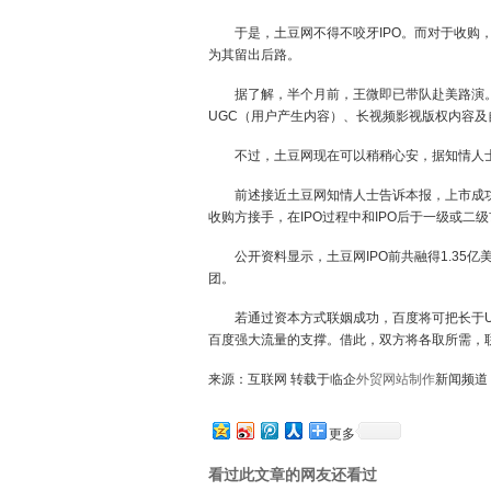
于是，土豆网不得不咬牙IPO。而对于收购，
为其留出后路。
据了解，半个月前，王微即已带队赴美路演。他向基
UGC（用户产生内容）、长视频影视版权内容及
不过，土豆网现在可以稍稍心安，据知情人士透
前述接近土豆网知情人士告诉本报，上市成功
收购方接手，在IPO过程中和IPO后于一级或
公开资料显示，土豆网IPO前共融得1.35亿美元，
团。
若通过资本方式联姻成功，百度将可把长于UG
百度强大流量的支撑。借此，双方将各取所需，
来源：互联网 转载于临企
外贸网站制作
新闻频道
更多
看过此文章的网友还看过