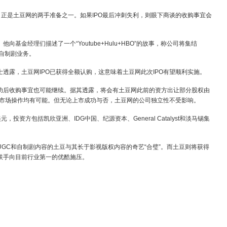
正是土豆网的两手准备之一。如果IPO最后冲刺失利，则眼下商谈的收购事宜会
金经理们描述了一个“Youtube+Hulu+HBO”的故事，称公司将集结
自制剧业务。
露，土豆网IPO已获得全额认购，这意味着土豆网此次IPO有望顺利实施。
后收购事宜也可能继续。据其透露，将会有土豆网此前的资方出让部分股权由
二级市场操作均有可能。但无论上市成功与否，土豆网的公司独立性不受影响。
投资方包括凯欣亚洲、IDG中国、纪源资本、General Catalyst和淡马锡集
C和自制剧内容的土豆与其长于影视版权内容的奇艺“合璧”。而土豆则将获得
联手向目前行业第一的优酷施压。