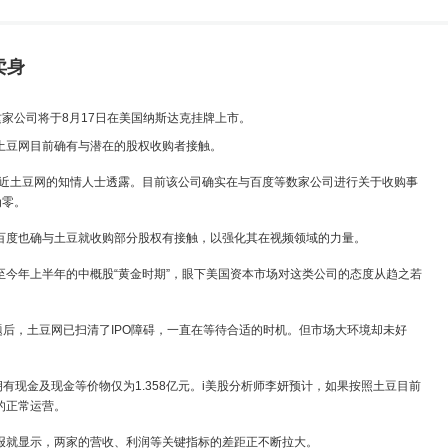
卖身
这家公司将于8月17日在美国纳斯达克挂牌上市。
豆网目前确有与潜在的股权收购者接触。
接近土豆网的知情人士透露。目前该公司确实在与百度等数家公司进行关于收购事
为零。
度也确与土豆就收购部分股权有接触，以强化其在视频领域的力量。
年上半年的中概股“黄金时期”，眼下美国资本市场对这类公司的态度从趋之若
后，土豆网已扫清了IPO障碍，一直在等待合适的时机。但市场大环境却未好
。
现金及现金等价物仅为1.358亿元。i美股分析师李妍预计，如果按照土豆目前
的正常运营。
就显示，两家的营收、利润等关键指标的差距正不断拉大。