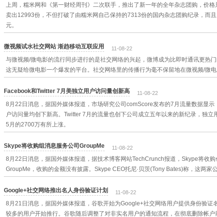
上周，糯米网和《第一财经周刊》二次联手，推出了新一年的全年杂志团购，价格只
卖出12993份，不但打破了由糯米网自己保持的7313份的国内杂志团购纪录，而
元。
微视频试水社交网站 渐趋移动互联应用
11-08-22
与微视频/微电影的流行同步进行的是社交网络的兴起，微博成为比即时通讯更热
这无疑给微电影一个爆发的平台。社交网络里的传播行为毫不保留地在微视频/微
Facebook和Twitter 7月美独立用户访问量创新高
11-08-22
8月22日消息，据国外媒体报道，市场研究公司comScore发布的7月流量数据显示，Fa
户访问量均创下新高。Twitter 7月的流量也创下公司成立五年以来的新纪录，独立用
5月的2700万有所上涨。
Skype将收购组消息服务公司GroupMe
11-08-22
8月22日消息，据国外媒体报道，据技术博客网站TechCrunch报道，Skype
GroupMe，收购的金额没有披露。Skype CEO托尼·贝茨(Tony Bates)称，
Google+社交网络推出名人身份验证计划
11-08-22
8月21日消息，据国外媒体报道，谷歌开始为Google+社交网络用户提供身份验
较多的用户开始推行。谷歌随后调整了对非实名用户的通知流程，在彻底删除帐户