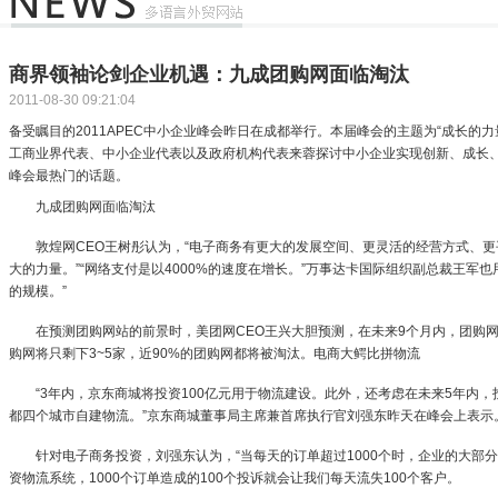
商界领袖论剑企业机遇：九成团购网面临淘汰
2011-08-30 09:21:04
备受瞩目的2011APEC中小企业峰会昨日在成都举行。本届峰会的主题为“成长的力
工商业界代表、中小企业代表以及政府机构代表来蓉探讨中小企业实现创新、成长
峰会最热门的话题。
九成团购网面临淘汰
敦煌网CEO王树彤认为，“电子商务有更大的发展空间、更灵活的经营方式、更
大的力量。”“网络支付是以4000%的速度在增长。”万事达卡国际组织副总裁王军
的规模。”
在预测团购网站的前景时，美团网CEO王兴大胆预测，在未来9个月内，团购网将
购网将只剩下3~5家，近90%的团购网都将被淘汰。电商大鳄比拼物流
“3年内，京东商城将投资100亿元用于物流建设。此外，还考虑在未来5年内，投资
都四个城市自建物流。”京东商城董事局主席兼首席执行官刘强东昨天在峰会上表示
针对电子商务投资，刘强东认为，“当每天的订单超过1000个时，企业的大部
资物流系统，1000个订单造成的100个投诉就会让我们每天流失100个客户。