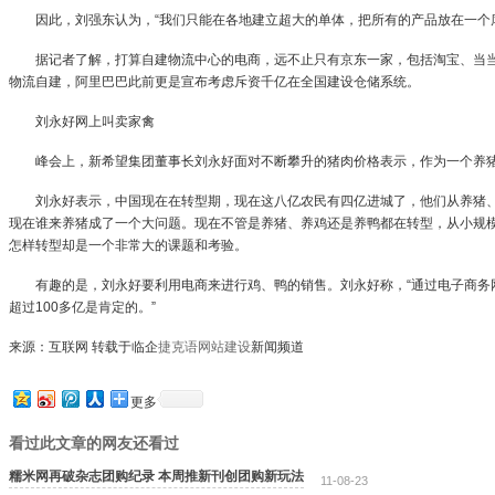
因此，刘强东认为，“我们只能在各地建立超大的单体，把所有的产品放在一个库
据记者了解，打算自建物流中心的电商，远不止只有京东一家，包括淘宝、当当
物流自建，阿里巴巴此前更是宣布考虑斥资千亿在全国建设仓储系统。
刘永好网上叫卖家禽
峰会上，新希望集团董事长刘永好面对不断攀升的猪肉价格表示，作为一个养
刘永好表示，中国现在在转型期，现在这八亿农民有四亿进城了，他们从养猪、
现在谁来养猪成了一个大问题。现在不管是养猪、养鸡还是养鸭都在转型，从小规
怎样转型却是一个非常大的课题和考验。
有趣的是，刘永好要利用电商来进行鸡、鸭的销售。刘永好称，“通过电子商务网
超过100多亿是肯定的。”
来源：互联网 转载于临企
捷克语网站建设
新闻频道
更多
看过此文章的网友还看过
糯米网再破杂志团购纪录 本周推新刊创团购新玩法
11-08-23