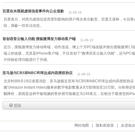
百度在央视就虚假信息事件向公众道歉
11-08-19
百度表示，对因为虚假信息而受到影响的用户再次表示歉意。百度王湛称，今后将
段，屏蔽一些非法信息。
首创语音云输入功能 搜狐微博发力移动客户端
11-08-19
近日，搜狐微博发力移动终端，动作连连。继上个月PC端改版并推出搜狐微博1.
端上的改版，尤其是iPhone客户端，不仅首创了“微博语音云输入功能”，还与P
片特效处理功能进行了升级。
亚马逊与CBS和NBC环球达成内容授权协议
11-08-19
北京时间8月19日凌晨消息，亚马逊最近宣布与CBS和NBC环球达成内容授权协议
频”(Amazon Instant Video)服务的数字电影数量从9万部增加至10万部。分
幅降价，原因是这种平板电脑的售价很可能被定为249美元，仅相当于最便宜的iPa
网站地图
|
隐私权政策
|
走进临