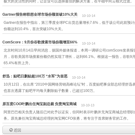
极大的灵活性的同时，让企业可以选择最佳的解决方案，在平稳中向云模式过渡。
Gartner报告称联想全球市场份额首破10%大关
10-10-14
Gartner在报告中指出，第三季度全球PC出货总量增长7.6%，低于该公司此前预计
份额达到10.4%，首次突破10%大关。
ComScore：9月份谷歌搜索市场份额增至66%
10-10-14
北京时间10月14日早间消息，据国外媒体报道，本周一调研公司comScore发
月，谷歌美国市场搜索份额仍然实现了增长，达到66.1%。根据这一报告，谷歌9月
65.4%有所上升。
舒迅：贴吧日删贴超100万 “水军”为首恶
10-10-14
10月12日，在出席 “2010中国网络营销高峰论坛”时，百度贴吧事业部总经理舒
也首次透露了贴吧平均每天删除贴子数量，已超过100万。
原百度COO叶鹏出任淘宝副总裁 负责淘宝商城
10-10-13
阿里巴巴相关负责人随后已对此予以证实，但同时表示叶鹏并无淘宝商城总经理职
务。原先兼任淘宝商城总经理的淘宝网CFO张勇，将专注于首席财务官的工作。