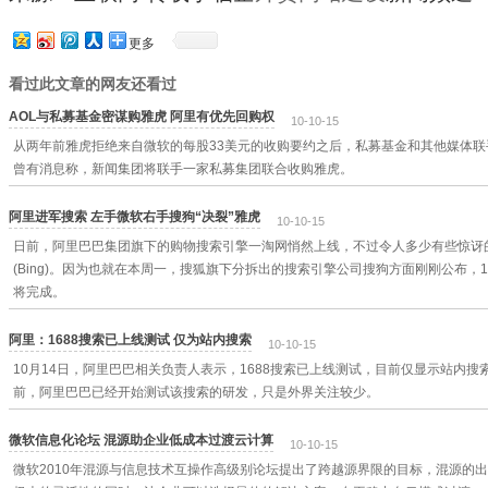
更多
看过此文章的网友还看过
AOL与私募基金密谋购雅虎 阿里有优先回购权
10-10-15
从两年前雅虎拒绝来自微软的每股33美元的收购要约之后，私募基金和其他媒体
曾有消息称，新闻集团将联手一家私募集团联合收购雅虎。
阿里进军搜索 左手微软右手搜狗“决裂”雅虎
10-10-15
日前，阿里巴巴集团旗下的购物搜索引擎一淘网悄然上线，不过令人多少有些惊讶
(Bing)。因为也就在本周一，搜狐旗下分拆出的搜索引擎公司搜狗方面刚刚公布，
将完成。
阿里：1688搜索已上线测试 仅为站内搜索
10-10-15
10月14日，阿里巴巴相关负责人表示，1688搜索已上线测试，目前仅显示站内搜
前，阿里巴巴已经开始测试该搜索的研发，只是外界关注较少。
微软信息化论坛 混源助企业低成本过渡云计算
10-10-15
微软2010年混源与信息技术互操作高级别论坛提出了跨越源界限的目标，混源的