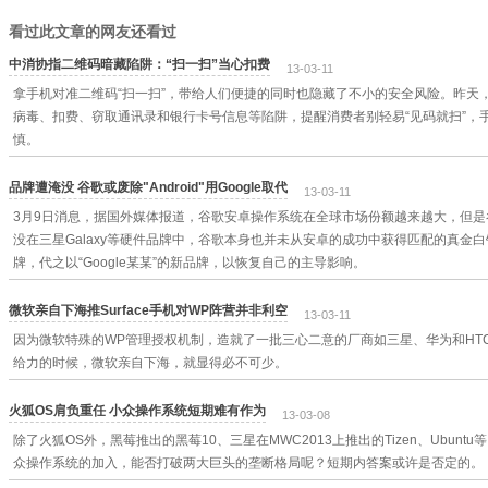
看过此文章的网友还看过
中消协指二维码暗藏陷阱：“扫一扫”当心扣费
13-03-11
拿手机对准二维码“扫一扫”，带给人们便捷的同时也隐藏了不小的安全风险。昨天
病毒、扣费、窃取通讯录和银行卡号信息等陷阱，提醒消费者别轻易“见码就扫”，
慎。
品牌遭淹没 谷歌或废除"Android"用Google取代
13-03-11
3月9日消息，据国外媒体报道，谷歌安卓操作系统在全球市场份额越来越大，但
没在三星Galaxy等硬件品牌中，谷歌本身也并未从安卓的成功中获得匹配的真金
牌，代之以“Google某某”的新品牌，以恢复自己的主导影响。
微软亲自下海推Surface手机对WP阵营并非利空
13-03-11
因为微软特殊的WP管理授权机制，造就了一批三心二意的厂商如三星、华为和HT
给力的时候，微软亲自下海，就显得必不可少。
火狐OS肩负重任 小众操作系统短期难有作为
13-03-08
除了火狐OS外，黑莓推出的黑莓10、三星在MWC2013上推出的Tizen、Ubun
众操作系统的加入，能否打破两大巨头的垄断格局呢？短期内答案或许是否定的。