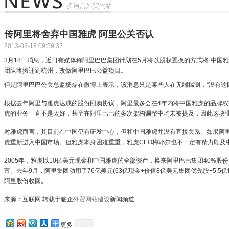
传阿里将舍弃中国雅虎 阿里公关否认
2013-03-18 09:59:32
3月18日消息，近日有媒体称阿里巴巴集团计划在5月将以股权置换的方式将“中国
团队将搬迁到杭州，改做阿里巴巴公益项目。
但是阿里巴巴公关总监杨磊在微博上表示，该消息只是某些人在无端揣测，“没有这
根据去年阿里与雅虎达成的股份回购协议，阿里最多会在4年内将中国雅虎的品牌
虎的业务一直不是太好，甚至在阿里巴巴的多次架构调整中均未被提及，因此这块
对雅虎而言，其目前在中国仍有研发中心，但和中国雅虎并没有直接关系。如果阿
虎重新进入中国市场。但雅虎本身困难重重，雅虎CEO梅耶尔也不一定有精力顾及
2005年，雅虎以10亿美元现金和中国雅虎的全部资产，换来阿里巴巴集团40%股
富。去年9月，阿里集团动用了76亿美元(63亿现金+价值8亿美元集团优先股+5.5
阿里股份收回。
来源：互联网 转载于临企
外贸网站建设
新闻频道
更多