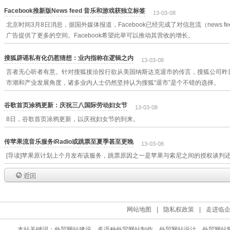
Facebook推新版News feed 音乐和游戏获独立标签
13-03-08
北京时间3月8日消息，据国外媒体报道，Facebook已经完成了对信息流（news 
广告提供了更多的空间。Facebook希望此举可以推动其营收的增长。
搜狐辟谣私有化仍惹猜想：业内指称在逻辑之内
13-03-08
言者无心听者有意。针对搜狐接洽投行欲从美国纳斯达克退市的传言，搜狐公司昨
市潮和产业发展角度，诸多业内人士仍然坚持认为搜狐“退市”是个不错的选择。
谷歌首页涂鸦更新：庆祝三八国际劳动妇女节
13-03-08
8日，谷歌首页涂鸦更新，以庆祝妇女节的到来。
传苹果流音乐服务iRadio或跳票至夏季甚至更晚
13-03-08
[导读]苹果原计划上个月发布该服务，跳票原因之一是苹果与索尼之间的授权谈判
网站地图
|
隐私权政策
|
走进临
本站关键词：
外贸网站建设
、多语种外贸网站制作、
外贸网站设计
、
外贸网站