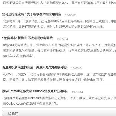
而帮助该公司在应用经济中占据更加重要的地位，甚至有可能悄悄将用户吸引到Ando
亚马逊抢先破局：先于谷歌在华推应用商店
13-05-06
北京时间5月6日凌晨消息，亚马逊Android应用程序商店今日在中国正式推出，
用和游戏，并进行应用内购买。同时，针对开发者的销售计划也同步上线。
“微信叫车”新模式 不改老规收电调费
13-05-04
继恢复4元电调费以来，强生出租车公司的电调业务比以往下降20%左右，尤其是
峰期间的变化尚不明显，每天有不少前往机场、火车站及其他交通集散点的乘客，
新叫车模式“微信叫车”。
百度弃投新浪微博背后：并购只是战略服务手段
13-05-04
4月29日，阿里5.86亿美元将新浪微博18%的股份收入囊中。这一波“阿里浪”再
潮。新闻的主角，除了阿里和新浪微博，还有被传在谈判中途淡出的百度。
微软Hotmail迁移完成 Outlook活跃账户已达4亿
13-05-04
老牌网页邮箱服务Hotmail将彻底淡出历史舞台。昨天，微软正式宣布已经完成了从Hotm
前Outlook.com的活跃账户数量已达4亿。