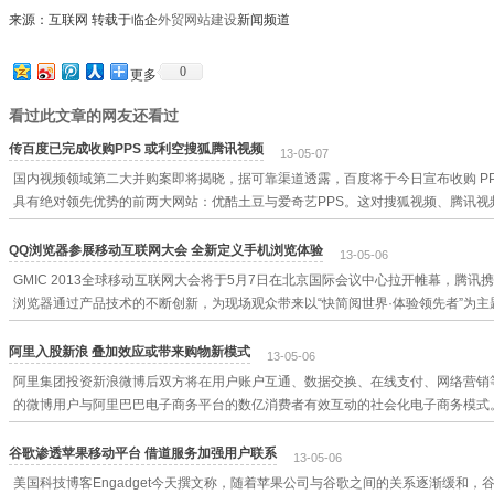
来源：互联网 转载于临企
外贸网站建设
新闻频道
0
更多
看过此文章的网友还看过
传百度已完成收购PPS 或利空搜狐腾讯视频
13-05-07
国内视频领域第二大并购案即将揭晓，据可靠渠道透露，百度将于今日宣布收购 P
具有绝对领先优势的前两大网站：优酷土豆与爱奇艺PPS。这对搜狐视频、腾讯视
QQ浏览器参展移动互联网大会 全新定义手机浏览体验
13-05-06
GMIC 2013全球移动互联网大会将于5月7日在北京国际会议中心拉开帷幕，腾讯
浏览器通过产品技术的不断创新，为现场观众带来以“快简阅世界·体验领先者”为
阿里入股新浪 叠加效应或带来购物新模式
13-05-06
阿里集团投资新浪微博后双方将在用户账户互通、数据交换、在线支付、网络营销
的微博用户与阿里巴巴电子商务平台的数亿消费者有效互动的社会化电子商务模式
谷歌渗透苹果移动平台 借道服务加强用户联系
13-05-06
美国科技博客Engadget今天撰文称，随着苹果公司与谷歌之间的关系逐渐缓和，