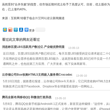
虽然受到“合并失败”的指责，但市场近期对优土给予了高度认可。目前，优土股价为
右，已上涨约40%。
来源：互联网 转载于临企
外贸网站建设
新闻频道
更多
看过此文章的网友还看过
消息称百度LBS活跃用户数过亿 产业链优势明显
13-05-13
近日消息，百度LBS活跃用户数已经过亿，每天百度LBS接受的定位请求超过二
方应用的定位需求也都在调用百度LBS能力，这就意味着百度LBS已经不仅是一
通网民之外，也包括第三方应用、广大开发者、线下实体商家等。
云存储公司Box收购HTML5文档嵌入服务商Crocodoc
13-05-10
5月10日消息，据路透社报道，云存储公司Box今天表示，它已同意收购HTML5文档
转换技术已出现于Facebook、Dropbox等全球最受欢迎的一些网站上。
腾讯全新布局移动QQ 和微信打差异战
13-05-10
5月8日，腾讯QQ全新手机版Android4.1正式发布，新首页这样煽情：“这些年
无论是从界面风格还是新增的移动属性功能，让用户使用更“轻静”。据悉，iPhone