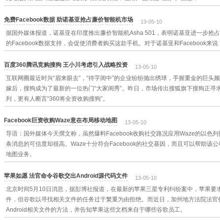
免费Facebook数据 助诺基亚抢占廉价智能机市场
13-05-10
据国外媒体报道，诺基亚在印度推出廉价智能机Asha 501，表明诺基亚进一步抢占廉
的Facebook数据支持，会促使消费者购买这款手机。对于诺基亚和Facebook来
百度360腾讯竞购搜狗 王小川考虑引入战略投资
13-05-10
互联网圈最近时兴“眉来眼去”，“待字闺中”的企业纷纷抛出绣球，手握重金的巨头
嫁后，搜狗成为了最新的一位热门“大家闺秀”。昨日，市场传出搜狐旗下搜狗正寻求
列，更有人断言“360将全资收购搜狗”。
Facebook巨资收购Waze意在布局移动地图
13-05-10
导语：国外媒体今天撰文称，虽然爆料Facebook收购社交路况应用Waze的以
条消息的可信度却很高。Waze十分符合Facebook的社交基因，而且可以帮助
地图业务。
苹果如愿 法官命令谷歌交出Android源代码文件
13-05-10
北京时间5月10日消息，据彭博社报道，在最新的苹果三星专利纠纷案中，苹果要求谷
件，但谷歌以寻找相关文件的任务过于繁重为由拒绝。而近日，加州地方法院法官
Android相关文件的方法，并告知苹果这些文档来自于哪些谷歌员工。