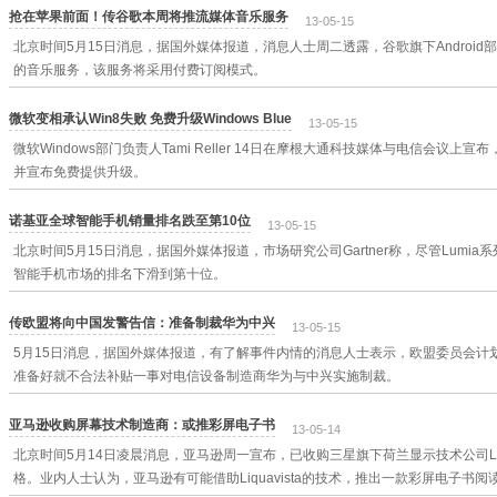
抢在苹果前面！传谷歌本周将推流媒体音乐服务
13-05-15
北京时间5月15日消息，据国外媒体报道，消息人士周二透露，谷歌旗下Android部门
的音乐服务，该服务将采用付费订阅模式。
微软变相承认Win8失败 免费升级Windows Blue
13-05-15
微软Windows部门负责人Tami Reller 14日在摩根大通科技媒体与电信会议上宣布，Win
并宣布免费提供升级。
诺基亚全球智能手机销量排名跌至第10位
13-05-15
北京时间5月15日消息，据国外媒体报道，市场研究公司Gartner称，尽管Lumi
智能手机市场的排名下滑到第十位。
传欧盟将向中国发警告信：准备制裁华为中兴
13-05-15
5月15日消息，据国外媒体报道，有了解事件内情的消息人士表示，欧盟委员会计
准备好就不合法补贴一事对电信设备制造商华为与中兴实施制裁。
亚马逊收购屏幕技术制造商：或推彩屏电子书
13-05-14
北京时间5月14日凌晨消息，亚马逊周一宣布，已收购三星旗下荷兰显示技术公司Liq
格。业内人士认为，亚马逊有可能借助Liquavista的技术，推出一款彩屏电子书阅