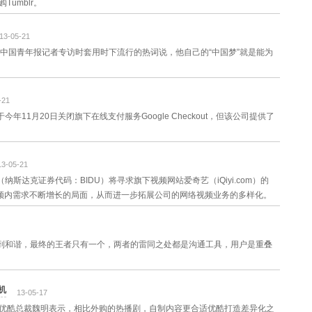
umblr。
13-05-21
中国青年报记者专访时套用时下流行的热词说，他自己的“中国梦”就是能为
-21
11月20日关闭旗下在线支付服务Google Checkout，但该公司提供了
13-05-21
斯达克证券代码：BIDU）将寻求旗下视频网站爱奇艺（iQiyi.com）的
视频内需求不断增长的局面，从而进一步拓展公司的网络视频业务的多样化。
到和谐，最终的王者只有一个，两者的雷同之处都是沟通工具，用户是重叠
机
13-05-17
上，优酷总裁魏明表示，相比外购的热播剧，自制内容更合适优酷打造差异化之