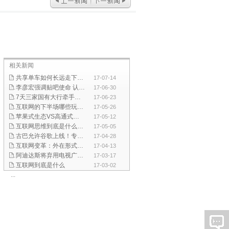
相关新闻
共享单车如何长远走下去？政府应加强引导和监管
17-07-14
李彦宏强调贴吧使命 认为移动互联网机会所剩不多
17-06-30
7天三家国有大行牵手互联网巨头 双方合作是大势所趋
17-06-23
互联网的下半场哪些玩法会引发行业巨变
17-05-26
苹果式生态VS高通式生态 谁更是驱动中国产业发展新动能
17-05-12
互联网思维到底是什么？看完这篇文章你就知道了！
17-05-05
古巴允许谷歌上线！专家:这是一个难得的进步
17-04-28
互联网变革：外在形式不断改变但本质却没有变
17-04-13
阿迪达斯将弃用电视广告宣传 重数字化渠道吸引年轻人
17-03-17
互联网到底是什么
17-03-02