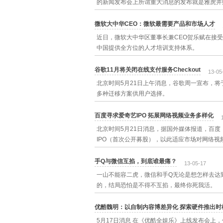
的新闻发布会上所谓重大消息的发布就是雅虎并购T
微软大中华CEO：微软最需要产品和市场人才
近日，微软大中华区董事长兼CEO贺乐赋在接受
中国提供全方位的人才培训支持体系。
谷歌11月将关闭在线支付服务Checkout
13-05
北京时间5月21日上午消息，谷歌周一宣布，将于今年
多种迁移方案供用户选择。
百度寻求爱奇艺IPO 拓展网络视频业务多样化
北京时间5月21日消息，据国外媒体报道，百度（纳
IPO（首次公开募股），以此适应市场对网络
手Q与微信互掐，到底谁最痛？
13-05-17
一山不能容二虎，微信和手Q无论是想怎样去达
的，结局恐怕是不得不互掐，最终你死我活。
优酷魏明：以自制内容博差异化 探索硬件推出时
5月17日消息 在《优酷全娱乐》上线发布会