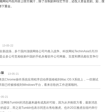
视频网站均在内容上绞尽脑汁，除了自制剧和综艺节目，还投入资金卖剧。如，搜
掷下重金。
13-05-22
战场，多个国内顶级网络公司均卷入战争。科技网站TechinAsia5月20
是众多公司竞相收购中国的手机杀毒软件公司网秦。百度和腾讯都在竞争行
c版
13-05-21
其Chrome操作系统应用程序启动界面移植到Mac OS X系统上，一些测试
界面已经被移植到Windows平台，看来谷歌的工作进展顺利。
-05-21
社交网络Tumblr的消息越来越有成真的可能，因为从并购双方看，最新消息
r的提议，而之前Tumblr也表示同意出售给雅虎。也许20日雅虎在纽约举行