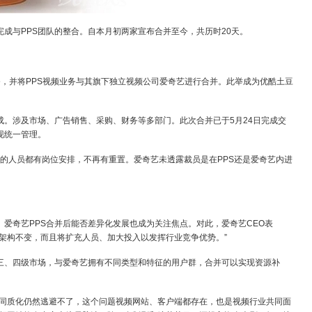
完成与PPS团队的整合。自本月初两家宣布合并至今，共历时20天。
业务，并将PPS视频业务与其旗下独立视频公司爱奇艺进行合并。此举成为优酷土豆
成。涉及市场、广告销售、采购、财务等多部门。此次合并已于5月24日完成交
现统一管理。
的人员都有岗位安排，不再有重置。爱奇艺未透露裁员是在PPS还是爱奇艺内进
爱奇艺PPS合并后能否差异化发展也成为关注焦点。对此，爱奇艺CEO表
织架构不变，而且将扩充人员、加大投入以发挥行业竞争优势。”
在三、四级市场，与爱奇艺拥有不同类型和特征的用户群，合并可以实现资源补
的同质化仍然逃避不了，这个问题视频网站、客户端都存在，也是视频行业共同面