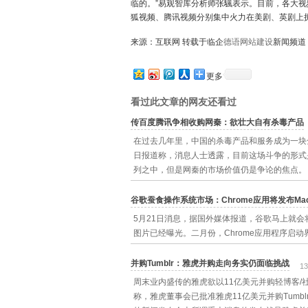
临的。”易观智库分析师张颿表示。目前，各大
狐视频、腾讯视频分别集中火力在美剧、英剧上
来源：互联网 转载于临企
德语网站建设
新闻频道
更多
看过此文章的网友还看过
传百度腾讯争相收购网秦：欲壮大自有杀毒产品
在过去几年里，中国的杀毒产品和服务成为一块全新
日报道称，消息人士透露，目前这场斗争的形式
列之中，但是网秦的市场价值仍是争论的焦点。
谷歌蚕食操作系统市场：Chrome应用将发布Ma
5月21日消息，据国外媒体报道，谷歌马上就会将
图片已经曝光。二月份，Chrome应用程序启动
并购Tumblr：雅虎并购走向务实仍面临挑战
13
周末业内盛传的雅虎欲以11亿美元并购轻博客/
称，雅虎董事会已批准雅虎11亿美元并购Tumbl