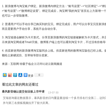
1. 新浪微博与淘宝账户绑定。新浪微博内绑定方法：“账号设置”-->“社区绑定”-->“
>“账号设置”-->“微博绑定设置”。绑定完成后，淘宝网“我的淘宝”首页右上方新
也可以一步登陆微博。
2. 普通用户可以手动分享已购买到的宝贝。绑定完成后，用户可以分享宝贝至新
而且需要用户手动分享，系统不会自动分享。
3. 淘宝链接会解析为卡片形式。分享至新浪微博的淘宝链接被解析为卡片形式，
示来源淘宝网或者Tmall天猫。微博客户端上也可以看到淘宝卡片，不过没有价格
4. 供卖家使用的新浪微博淘宝版同步上线。供卖家使用的微博淘宝版也已经上线。
额给土家硒泥坊、百草味等部分卖家。
来源：互联网 转载于临企
法语网站建设
新闻频道
0
更多
看过此文章的网友还看过
暴风影音确认提交创业板上市申请
13-07-30
艾瑞咨询最近数据显示，暴风影音的日均覆盖量连续一个多月排名行业第二，达到31
并与第三名搜狐视频拉开了较大距离。