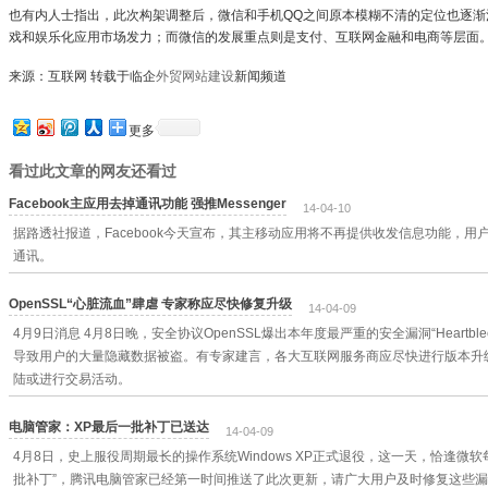
也有内人士指出，此次构架调整后，微信和手机QQ之间原本模糊不清的定位也逐渐
戏和娱乐化应用市场发力；而微信的发展重点则是支付、互联网金融和电商等层面
来源：互联网 转载于临企
外贸网站建设
新闻频道
更多
看过此文章的网友还看过
Facebook主应用去掉通讯功能 强推Messenger
14-04-10
据路透社报道，Facebook今天宣布，其主移动应用将不再提供收发信息功能，用户将
通讯。
OpenSSL“心脏流血”肆虐 专家称应尽快修复升级
14-04-09
4月9日消息 4月8日晚，安全协议OpenSSL爆出本年度最严重的安全漏洞“Heart
导致用户的大量隐藏数据被盗。有专家建言，各大互联网服务商应尽快进行版本升
陆或进行交易活动。
电脑管家：XP最后一批补丁已送达
14-04-09
4月8日，史上服役周期最长的操作系统Windows XP正式退役，这一天，恰逢微
批补丁”，腾讯电脑管家已经第一时间推送了此次更新，请广大用户及时修复这些