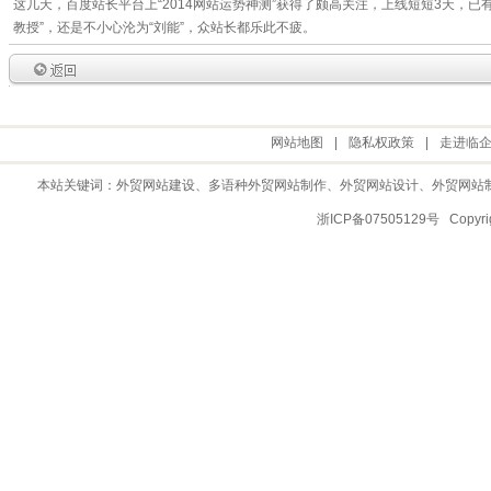
这几天，百度站长平台上“2014网站运势神测”获得了颇高关注，上线短短3天，已
教授”，还是不小心沦为“刘能”，众站长都乐此不疲。
网站地图
|
隐私权政策
|
走进临
本站关键词：
外贸网站建设
、多语种外贸网站制作、
外贸网站设计
、
外贸网站
浙ICP备07505129号 Copy