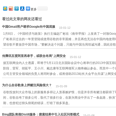
更多
看过此文章的网友还看过
中国Gmail用户请求Google向中国屈服
15-01-12
1月8日，《中国经济与政策》执行主编赵广彬在《南华早报》上发表了一封致Google C
广彬表示过去的一年里登陆或使用谷歌的非常困难，并且再也无法在中国内地使用Gm
望谷歌不要放弃中国市场，“要解决这个问题，只能与中国当局坦诚沟通，因此谷歌
传腾讯百度阿里再牵手，或联合布局"上网安全
15-01-12
据互联网业内人士透露，即将于5月11日北京国际会议中心将举行的2013中国互
阶段，雷军、胡延平、王小川、戴志康等互联网领军人物将确认参会。而其中一个
公司主管安全领域的负责人将同时参会，或将借助2013站长大会平台共谋"上网安全
为什么在谷歌身上押赌注风险很大？
15-01-09
谷歌投放到大众市场上的新服务多得让人羡慕嫉妒恨，但是并非所有赌注都获得了
间，谷歌击垮了很多公司，取代了很多行业，在新兴商业中开出了一条血路，扮演
期，也曾犯过彻头彻尾的错误，打错了很多算盘。
Bing团队将推Distill服务：搜索结果中引入社区问答模式
15-01-08