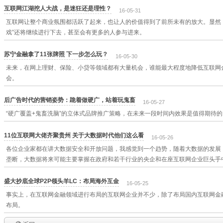
互联网江湖挖人大战，是迷狂还是理性？
16-05-31
互联网让整个商业氛围都活跃了起来，也让人的价值得到了前所未有的放大。显然
戏”还将继续进行下去，甚至会有更多的人参与进来。
苏宁金融拿了11张牌照 下一步怎么玩？
16-05-30
未来，在网上理财、保险、小贷等领域都有大量机会，谁能最大程度地降低互联网
会。
后广告时代的营销姿势：跪着做硬广，站着玩鬼畜
16-05-27
“硬广覆盖+鬼畜洗脑”的立体式品牌推广策略，在未来一段时间内效果是值得期待的
11位互联网大佬齐聚贵州 关于大数据时代他们这么看
16-05-26
各位企业家都在讲大数据安全和开放问题，我感觉到一个趋势，随着大数据的发展
垄断，大数据将来可能主要掌握在政府和若干行业的央企和在座互联网企业巨头手
盛大抄底全球P2P领头羊LC：布局海外互金
16-05-25
事实上，在互联网金融领域进行布局的互联网企业并不少，除了布局国内互联网金
布局。