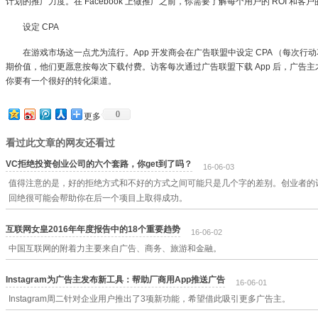
计划的推广力度。在 Facebook 上做推广之前，你需要了解每个用户的 ROI 和客
设定 CPA
在游戏市场这一点尤为流行。App 开发商会在广告联盟中设定 CPA （每次行
期价值，他们更愿意按每次下载付费。访客每次通过广告联盟下载 App 后，广告
你要有一个很好的转化渠道。
0
更多
看过此文章的网友还看过
VC拒绝投资创业公司的六个套路，你get到了吗？
16-06-03
值得注意的是，好的拒绝方式和不好的方式之间可能只是几个字的差别。创业者的
回绝很可能会帮助你在后一个项目上取得成功。
互联网女皇2016年年度报告中的18个重要趋势
16-06-02
中国互联网的附着力主要来自广告、商务、旅游和金融。
Instagram为广告主发布新工具：帮助厂商用App推送广告
16-06-01
Instagram周二针对企业用户推出了3项新功能，希望借此吸引更多广告主。