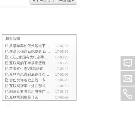
相关新闻
共享单车如何长远走下去？政府应加强引导和监管
17-07-14
李彦宏强调贴吧使命 认为移动互联网机会所剩不多
17-06-30
7天三家国有大行牵手互联网巨头 双方合作是大势所趋
17-06-23
互联网的下半场哪些玩法会引发行业巨变
17-05-26
苹果式生态VS高通式生态 谁更是驱动中国产业发展新动能
17-05-12
互联网思维到底是什么？看完这篇文章你就知道了！
17-05-05
古巴允许谷歌上线！专家:这是一个难得的进步
17-04-28
互联网变革：外在形式不断改变但本质却没有变
17-04-13
阿迪达斯将弃用电视广告宣传 重数字化渠道吸引年轻人
17-03-17
互联网到底是什么
17-03-02