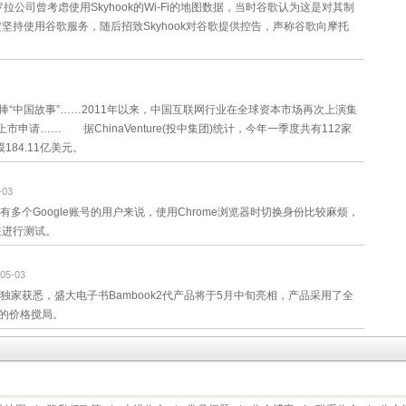
摩托罗拉公司曾考虑使用Skyhook的Wi-Fi的地图数据，当时谷歌认为这是对其制
持使用谷歌服务，随后招致Skyhook对谷歌提供控告，声称谷歌向摩托
“中国故事”……2011年以来，中国互联网行业在全球资本市场再次上演集
市申请…… 据ChinaVenture(投中集团)统计，今年一季度共有112家
84.11亿美元。
-03
多个Google账号的用户来说，使用Chrome浏览器时切换身份比较麻烦，
在进行测试。
-05-03
独家获悉，盛大电子书Bambook2代产品将于5月中旬亮相，产品采用了全
的价格搅局。