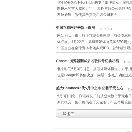
The Mercury News见到的电子邮件显示，
图技术的重大威胁。” 摩托罗拉公司最终决定坚
罗拉施压，致使其放弃使用该公司服务。
中国互联网迎来新上市潮
11-05-03
网站排队上市，行业频现天价融资，海外资本热捧
体狂欢。4月22日，凤凰新媒体向美国SEC提交上
中国企业在全球资本市场实现IPO，总计融资规模1
Chrome浏览器测试多谷歌账号切换功能
11-05
北京时间5月3日消息，据国外媒体报道，对于拥有
但是Google即将解决这一问题，多账户功能正
盛大Bambook2代5月中上市 仍售千元左右
11
5月3日消息，腾讯科技日前从盛大旗下果壳电子
新的模具，但价格仍在千元左右，不会再用较低