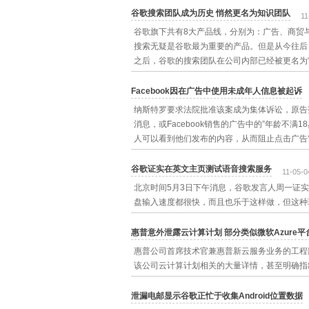
谷歌搜索团队成为历史 悄然更名为知识团队
11
谷歌旗下共有8大产品线，分别为：广告、商贸与本地、
搜索无疑是谷歌最为重要的产品。但是从今往后，谷歌
之后，谷歌的搜索团队在公司内部已经被更名为“知识团队
Facebook因在广告中使用未成年人信息被起诉
纳斯特罗要求法院批准该案成为集体诉讼，原告范
消息，或Facebook销售的广告中的”年龄不满
人可以看到他们发布的内容，从而阻止点击广告‘
谷歌证实在英文主页测试语音搜索服务
11-05-0
北京时间5月3日下午消息，谷歌发言人周一证
盘输入速度都很快，而且也乐于这样做，但这种
惠普意外泄露云计算计划 部分类似微软Azure平
惠普公司首席技术官兼惠普新云服务业务的工程部临
该公司云计算计划相关的大量详情，甚至明确指
泄漏电邮显示谷歌正忙于收集Android位置数据