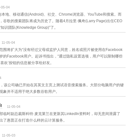
-05-04
移动通信(Android)、社交、Chrome浏览器、YouTube和搜索。而
的搜索团队将成为历史了。随着4月拉里·佩奇(Larry Page)出任CEO
(Knowledge Group)”了。
11-05-04
围将扩大为“没有经过父母或监护人同意，姓名或照片被使用在Facebook
18岁的Facebook用户。起诉书指出，“通过隐私设置选项，用户可以限制哪些
喜欢’按钮的信息被分享给好友。
4
实，该公司确已开始在其英文主页上测试语音搜索服务。大部分电脑用户的键
现象并不适用于绝大多数谷歌用户。
台
11-05-04
时副总裁斯科特·麦克莱兰在更新其LinkedIn资料时，却无意间泄露了
出了惠普正在打造什么样的云计算服务。
11-05-03