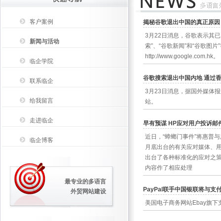
客户案例
揭秘谷歌退出中国的真正原因
3月22日消息，谷歌表示其
新闻与活动
索”、“谷歌新闻”和“谷歌图片”等服
http://www.google.com.hk。
临企学院
谷歌搜索退出中国内地 通过
联系临企
3月23日消息，据国外媒体报
给我留言
站。
走进临企
早有预谋 HP应对用户投诉邮
近日，“蟑螂门事件”将惠普
临企博客
月底出台的有关应对媒体、
出台了各种标准化的应对之
内容作了相应处理
最专业的多语言
PayPal联手中国银联将与支
外贸网站建设
美国电子商务网站Ebay旗