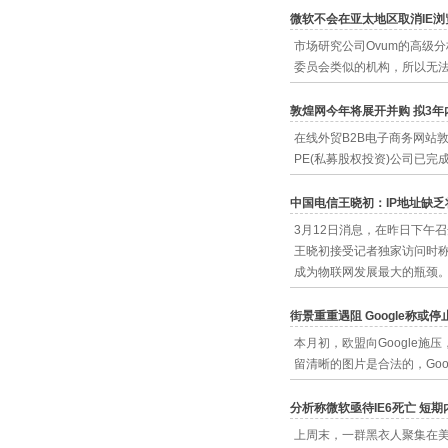
微软不会在亚太地区取消IE
市场研究公司Ovum的高级
委员会类似的机构，所以无
敦煌网今年将展开并购 拟3年内
在线外贸B2B电子商务网站
PE(私募股权投资)公司已
中国电信王晓初：IP地址缺
3月12日消息，在昨日下午
王晓初接受记者独家访问时称
成为物联网发展最大的瓶颈
街景重重遇阻 Google称或
本月初，欧盟向Google施
留清晰的图片是合法的，Go
分析称微软亟待IE6死亡 短
上周末，一群黑衣人聚集在