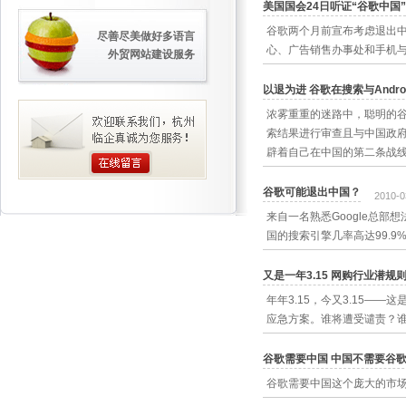
美国国会24日听证“谷歌中国”
谷歌两个月前宣布考虑退出
尽善尽美做好多语言
心、广告销售办事处和手机
外贸网站建设服务
以退为进 谷歌在搜索与Andro
浓雾重重的迷路中，聪明的
索结果进行审查且与中国政府
辟着自己在中国的第二条战
谷歌可能退出中国？
2010-0
来自一名熟悉Google总部
国的搜索引擎几率高达99.9
又是一年3.15 网购行业潜规
年年3.15，今又3.15—
应急方案。谁将遭受谴责？谁
谷歌需要中国 中国不需要谷
谷歌需要中国这个庞大的市