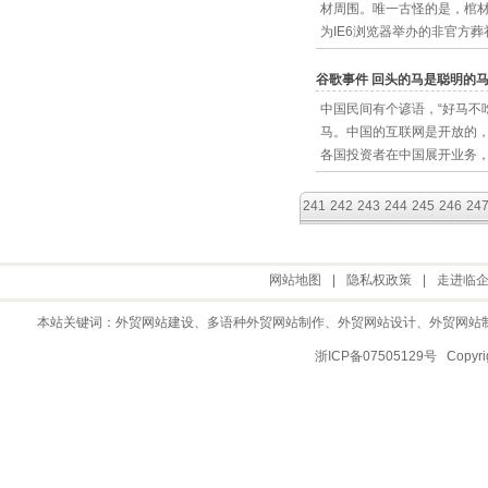
材周围。唯一古怪的是，棺材
为IE6浏览器举办的非官方葬
谷歌事件 回头的马是聪明的
中国民间有个谚语，“好马不
马。中国的互联网是开放的
各国投资者在中国展开业务
241
242
243
244
245
246
24
网站地图
|
隐私权政策
|
走进临
本站关键词：
外贸网站建设
、多语种外贸网站制作、
外贸网站设计
、
外贸网站
浙ICP备07505129号 Copy