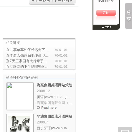
85833276
相关链接
共享单车如何长远走下去？政府应加强引导和监管
70-01-01
李彦宏强调贴吧使命 认为移动互联网机会所剩不多
70-01-01
7天三家国有大行牵手互联网巨头 双方合作是大势所趋
70-01-01
互联网的下半场哪些玩法会引发行业巨变
70-01-01
多语种外贸网站案例
海亮集团英语网站策划设计
2008.12
英语(www.hailiang.us)
海亮集团有限公司（以下简称“海……
华迪集团西班牙语网站策划设计
2009.7
西班牙语(www.huadi.es)