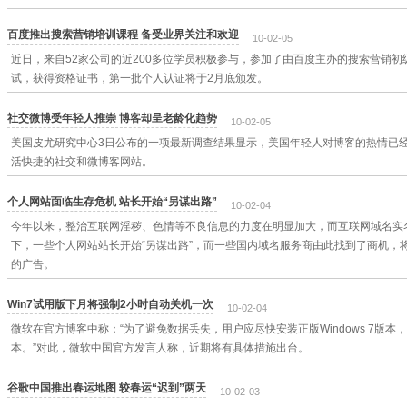
百度推出搜索营销培训课程 备受业界关注和欢迎
10-02-05
近日，来自52家公司的近200多位学员积极参与，参加了由百度主办的搜索营销
试，获得资格证书，第一批个人认证将于2月底颁发。
社交微博受年轻人推崇 博客却呈老龄化趋势
10-02-05
美国皮尤研究中心3日公布的一项最新调查结果显示，美国年轻人对博客的热情已经消
活快捷的社交和微博客网站。
个人网站面临生存危机 站长开始“另谋出路”
10-02-04
今年以来，整治互联网淫秽、色情等不良信息的力度在明显加大，而互联网域名实名
下，一些个人网站站长开始“另谋出路”，而一些国内域名服务商由此找到了商机，将“
的广告。
Win7试用版下月将强制2小时自动关机一次
10-02-04
微软在官方博客中称：“为了避免数据丢失，用户应尽快安装正版Windows 7版本，或从
本。”对此，微软中国官方发言人称，近期将有具体措施出台。
谷歌中国推出春运地图 较春运“迟到”两天
10-02-03