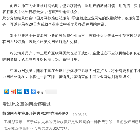
而设计师在为企业设计网站时，也力求符合目标用户的浏览习惯，用简洁、实用的
客服服务推送给目标受众，进而产生销售机会。
此份分析结果出自中国万网标准建站服务1季度新建企业网站的数量统计，该服务
务，可以轻易在20天内帮助企业完成中英文及多语种网站建设。
对于那些急于开展海外业务的外贸型企业而言，没有什么比先建一个英文网站更
联网在线订购，因此推出英文网站好抢占先机。
相比海外用户，本土用户互联网买家也趋于成熟，企业现在不应该再担心如何在
暖的良机，从互联网开始拓展市场、赢得订单。
中国万网预测，随着中国在全球经济体系中影响力日益扩大，将会有更多的中小
业网站比例在未来将进一步下降，英语及拉美语言的中国企业网站则有望增长。
更多
看过此文章的网友还看过
敦煌网今年将展开并购 拟3年内海外IPO
10-03-13
王树彤表示，基于成功交易的佣金收费只是敦煌网的一种收费手段，目前敦煌网已
表示敦煌网暂时不会考虑进入B2C市场。