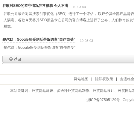
谷歌对SEO的遵守情况异常糟糕 令人不满
10-03-04
谷歌公司最近对其搜索引擎优化（SEO）进行了一个评估， 以评价其全部产品是否
人满意。谷歌今天将其SEO报告卡在公司的官方博客上进行了公布，人们惊奇的发
糟糕。
鲍尔默：Google歌受到反垄断调查“自作自受”
10-03-03
鲍尔默：Google歌受到反垄断调查“自作自受”
网站地图
|
隐私权政策
|
走进临
本站关键词：
外贸网站建设
、多语种外贸网站制作、
外贸网站设计
、
外贸网站
浙ICP备07505129号 Copy