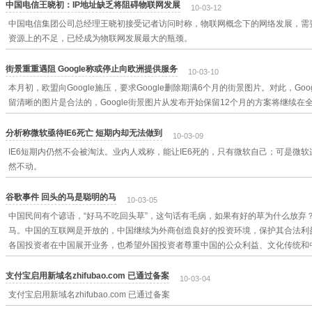
中国电信王晓初：IP地址缺乏将阻碍物联网发展
10-03-12
中国电信集团公司总经理王晓初接受记者访问时称，物联网概念下的网络发展，需要
资源上的不足，已经成为物联网发展最大的瓶颈。
街景重重遇阻 Google称或停止向欧洲提供服务
10-03-10
本月初，欧盟向Google施压，要求Google删除期满6个月的街景图片。对此，Go
留清晰的图片是合法的，Google街景图片从发布开始保留12个月的方案将继续在
分析称微软亟待IE6死亡 短期内却无法做到
10-03-09
IE6短期内仍然不会被淘汰。业内人戏称，能让IE6死的，只有微软自己；可是微软连续
然不动。
谷歌事件 回头的马是聪明的马
10-03-05
中国民间有个谚语，“好马不吃回头草”，这句话有毛病，如果有好的草为什么放弃
马。中国的互联网是开放的，中国继续为外商创造良好的投资环境，保护其合法利
各国投资者在中国展开业务，也希望外国投资者尊重中国的公众利益、文化传统和
支付宝启用新域名zhifubao.com 已通过备案
10-03-04
支付宝启用新域名zhifubao.com 已通过备案