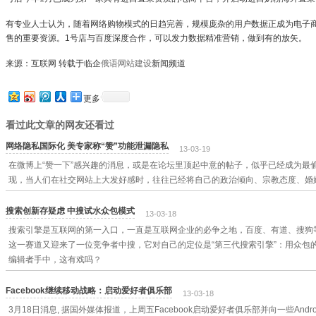
有专业人士认为，随着网络购物模式的日趋完善，规模庞杂的用户数据正成为电子
售的重要资源。1号店与百度深度合作，可以发力数据精准营销，做到有的放矢。
来源：互联网 转载于临企
俄语网站建设
新闻频道
更多
看过此文章的网友还看过
网络隐私国际化 美专家称“赞”功能泄漏隐私
13-03-19
在微博上“赞一下”感兴趣的消息，或是在论坛里顶起中意的帖子，似乎已经成为最
现，当人们在社交网站上大发好感时，往往已经将自己的政治倾向、宗教态度、婚
搜索创新存疑虑 中搜试水众包模式
13-03-18
搜索引擎是互联网的第一入口，一直是互联网企业的必争之地，百度、有道、搜狗
这一赛道又迎来了一位竞争者中搜，它对自己的定位是“第三代搜索引擎”：用众包
编辑者手中，这有戏吗？
Facebook继续移动战略：启动爱好者俱乐部
13-03-18
3月18日消息, 据国外媒体报道，上周五Facebook启动爱好者俱乐部并向一些An