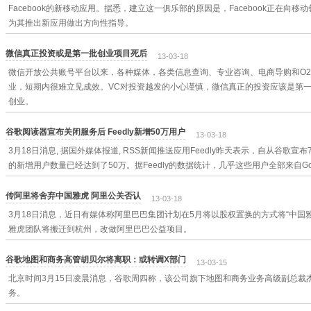
Facebook的新移动应用。据悉，建立这一俱乐部的原因是，Facebook正在向
为其推出新应用做出方向性指导。
微信真正投资或是第一批创业项目死后
13-03-18
微信开放公共账号平台以来，各种媒体，各类信息查询、专业咨询、电商导购和O
业，短期内很难立见成效。VC对投资越发的小心谨慎，微信真正的投资应该是第
创业。
谷歌阅读器宣布关闭服务后 Feedly新增50万用户
13-03-18
3月18日消息, 据国外媒体报道, RSS新闻推送应用Feedly昨天表示，自从谷歌宣布7月
的新增用户数量已经达到了50万。据Feedly的数据统计，几乎这些用户全部来自Googl
传阿里将舍弃中国雅虎 阿里公关否认
13-03-18
3月18日消息，近日有媒体称阿里巴巴集团计划在5月将以股权置换的方式将“中国
雅虎团队将搬迁到杭州，改做阿里巴巴公益项目。
谷歌地图和商务高管胡贝尔将离职：或转调X部门
13-03-15
北京时间3月15日凌晨消息，谷歌周四称，该公司旗下地图和商务业务高级副总裁杰夫·胡贝
务。