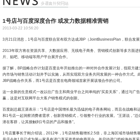
1号店与百度深度合作 或发力数据精准营销
2013-03-22 10:56:20
3月21日消息，1号店与百度联合宣布双方达成JBP（JointBusinessPlan，联合
2013年双方将在资源共享、大数据应用、无线电子商务、营销模式创新等多方面
片、贴吧、移动端等用户平台展开合作。
据了解，BP战略合作计划是百度去年开始推出的一种对外合作发展计划，指双方建
内市场与销售活动计划并予以实施，从而实现双方业务共同发展的一种合作方式。
JBP战略合作关系，而1号店是百度在电商领域首家开展该项合作的公司。
这一全新的生意模式一改以往广告主和商业平台之间单纯的“买卖关系”，通过与广
赢，这是对互联网平台大客户销售模式的创新。
百度副总裁王湛表示：“1号店是中国增长最为迅猛的电子商务网站，而且在战略和
和1号店一起洞察消费者需求，创新营销模式，引领整个行业的发展。”王湛说，“总
潜在客群，让其接触到1号店的产品和服务”。
1号店董事长于刚介绍说，2012年，1号店销售额增长2.5倍，非上海区域市场销售
号店今年1月已成为第一家具有进口直采资质的电商平台，并启动进口奶粉海外直采