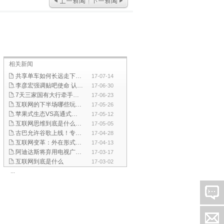
相关新闻
共享单车如何长远走下去？政府应加强引导和监管
17-07-14
李彦宏强调贴吧使命 认为移动互联网机会所剩不多
17-06-30
7天三家国有大行牵手互联网巨头 双方合作是大势所趋
17-06-23
互联网的下半场哪些玩法会引发行业巨变
17-05-26
苹果式生态VS高通式生态 谁更是驱动中国产业发展新动能
17-05-12
互联网思维到底是什么？看完这篇文章你就知道了！
17-05-05
古巴允许谷歌上线！专家:这是一个难得的进步
17-04-28
互联网变革：外在形式不断改变但本质却没有变
17-04-13
阿迪达斯将弃用电视广告宣传 重数字化渠道吸引年轻人
17-03-17
互联网到底是什么
17-03-02