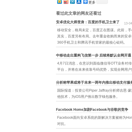
更多
看过此文章的网友还看过
安卓优化大师变身：百度的手机卫士来了
13-0
移动安全，格局未定，百度正在图谋。此前，手
其实，百度另有布局。去年重金收购而来的安卓
360手机卫士和腾讯手机管家的最核心砝码。
中移动走出重构飞信第一步 后续将默认全网开通
4月7日消息，在意识到面临微信等OTT业务
平台，并将在未来依靠号码优势，实现全网用户
分析称苹果或将于未来一两年内推出移动支付服
国际报道：投资公司Piper Jaffray分析师吉恩·
他技术，为iOS用户推出数字钱包服务。
Facebook Home加剧Facebook与谷歌的竞争
Facebook面向安卓系统的新解决方案被称为Ho
对抗。