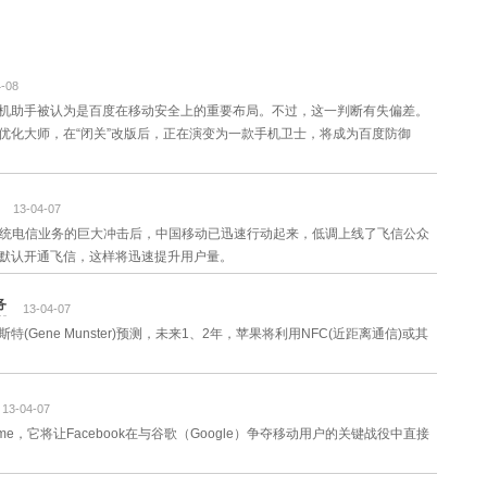
4-08
机助手被认为是百度在移动安全上的重要布局。不过，这一判断有失偏差。
优化大师，在“闭关”改版后，正在演变为一款手机卫士，将成为百度防御
13-04-07
对传统电信业务的巨大冲击后，中国移动已迅速行动起来，低调上线了飞信公众
默认开通飞信，这样将迅速提升用户量。
务
13-04-07
蒙斯特(Gene Munster)预测，未来1、2年，苹果将利用NFC(近距离通信)或其
13-04-07
me，它将让Facebook在与谷歌（Google）争夺移动用户的关键战役中直接