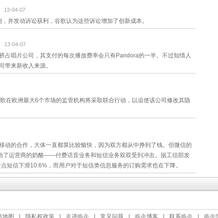
13-04-07
专利，并发动诉讼获利，谷歌认为这些诉讼增加了创新成本。
13-04-07
占唱片公司，其支付的每次播放费率会只有Pandora的一半。不过知情人
司带来新收入来源。
谷歌在欧洲最大6个市场的监管机构将采取联合行动，以迫使该公司修改其隐
移动的合作，大体一直都算比较愉快，因为双方都从中挣到了钱。但微信的
且动了运营商的奶酪——付费话音业务和短信业务双双受到冲击。据工信部发
对点短信下滑10.6%，而用户对于短信类信息服务的订购需求也在下降。
站地图
|
隐私权政策
|
走进临企
|
常见问题
|
临企博客
|
联系临企
|
临企