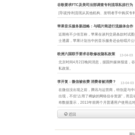
谷歌要求FTC及美司法部调查专利流氓私掠行为
[导读]专利流氓从其他机构、发明者手中购买
苹果音乐服务新战略：与唱片商进行流媒体合作
近期有不少传言称，苹果在谈判交易条款时试图挤
士透露，苹果计划当中的音乐服务还会给唱片公
欧洲六国联手要求谷歌修改隐私政策
13-04-03
北京时间4月2日晚间消息，据国外媒体报道，
私政策。
李开复：微信被收费 消费者被消费？
13-04-03
在微信没出现之前，腾讯与运营商，特别是与中
出现，不但“占用了稀缺的网络信令资源”，而
布数据显示，2013年前两个月普通用户使用点
网