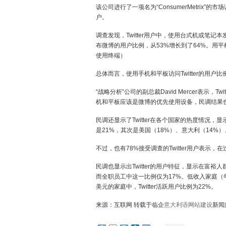
该公司进行了一项名为“ConsumerMetrix”的
户。
调查发现，Twitter用户中，使用台式机或笔
布微博的用户比例，从53%增长到了64%。用
使用终端）
总体而言，使用手机和平板访问Twitter的用户
“战略分析”公司的副总裁David Mercer表
机和平板应该是微博的优先使用设备，民调结果
民调还显示了Twitter在各个国家的热度情况，
是21%，其次是美国（18%）、意大利（14%
不过，也有78%接受调查的Twitter用户表示，在
民调也显示出Twitter的用户特征，显示在富裕人群
而全职员工中这一比例仅为17%。低收入家庭（年收
美元的家庭中，Twitter活跃用户比例为22%。
来源：互联网 转载于临企
意大利语网站建设
新闻