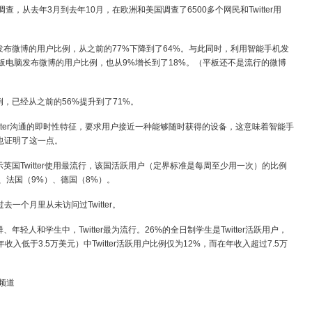
市场调查，从去年3月到去年10月，在欧洲和美国调查了6500多个网民和Twitter用
记本发布微博的用户比例，从之前的77%下降到了64%。与此同时，利用智能手机发
平板电脑发布微博的用户比例，也从9%增长到了18%。（平板还不是流行的微博
比例，已经从之前的56%提升到了71%。
示，Twitter沟通的即时性特征，要求用户接近一种能够随时获得的设备，这意味着智能手
也证明了这一点。
显示英国Twitter使用最流行，该国活跃用户（定界标准是每周至少用一次）的比例
）、法国（9%）、德国（8%）。
过去一个月里从未访问过Twitter。
、年轻人和学生中，Twitter最为流行。26%的全日制学生是Twitter活跃用户，
入低于3.5万美元）中Twitter活跃用户比例仅为12%，而在年收入超过7.5万
频道