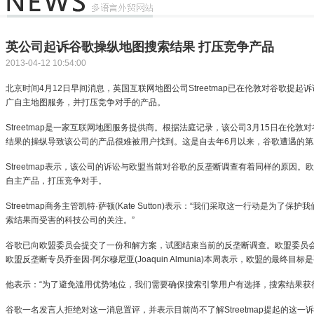
英公司起诉谷歌操纵地图搜索结果 打压竞争产品
2013-04-12 10:54:00
北京时间4月12日早间消息，英国互联网地图公司Streetmap已在伦敦对谷歌提
广自主地图服务，并打压竞争对手的产品。
Streetmap是一家互联网地图服务提供商。根据法庭记录，该公司3月15日在伦敦对谷
结果的操纵导致该公司的产品很难被用户找到。这是自去年6月以来，谷歌遭遇的第
Streetmap表示，该公司的诉讼与欧盟当前对谷歌的反垄断调查有着同样的原因
自主产品，打压竞争对手。
Streetmap商务主管凯特·萨顿(Kate Sutton)表示：“我们采取这一行动是
索结果而受害的科技公司的关注。”
谷歌已向欧盟委员会提交了一份和解方案，试图结束当前的反垄断调查。欧盟委员
欧盟反垄断专员乔奎因·阿尔穆尼亚(Joaquin Almunia)本周表示，欧盟的最终
他表示：“为了避免滥用优势地位，我们需要确保搜索引擎用户有选择，搜索结果获
谷歌一名发言人拒绝对这一消息置评，并表示目前尚不了解Streetmap提起的这一