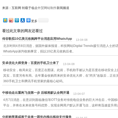
来源：互联网 转载于临企
外贸网站制作
新闻频道
更多
看过此文章的网友还看过
传谷歌拟10亿美元收购跨平台消息应用WhatsApp
13-04-08
北京时间4月8日消息，据国外媒体报道，科技网站Digital Trends援引消息人
WhatsApp谈判收购事宜，拟以10亿美元收购后者。
安卓优化大师变身：百度的手机卫士来了
13-04-08
移动安全，格局未定，百度正在图谋。此前，手机助手被认为是百度在移动安全上
其实，百度另有布局。去年重金收购而来的安卓优化大师，在“闭关”改版后，正在
360手机卫士和腾讯手机管家的最核心砝码。
中移动走出重构飞信第一步 后续将默认全网开通
13-04-07
4月7日消息，在意识到面临微信等OTT业务对传统电信业务的巨大冲击后，中国
平台，并将在未来依靠号码优势，实现全网用户默认开通飞信，这样将迅速提升用
分析称苹果或将于未来一两年内推出移动支付服务