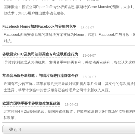
13-04-07
国际报道：投资公司Piper Jaffray分析师吉恩·蒙斯特(Gene Munster)预测，
他技术，为iOS用户推出数字钱包服务。
Facebook Home加剧Facebook与谷歌的竞争
13-04-07
Facebook面向安卓系统的新解决方案被称为Home，它将让Facebook在与谷歌
对抗。
谷歌要求FTC及美司法部调查专利流氓私掠行为
13-04-07
[导读]专利流氓从其他机构、发明者手中购买专利，并发动诉讼获利，谷歌认为这
苹果音乐服务新战略：与唱片商进行流媒体合作
13-04-07
近期有不少传言称，苹果在谈判交易条款时试图挤占唱片公司，其支付的每次播放费率
士透露，苹果计划当中的音乐服务还会给唱片公司带来新收入来源。
欧洲六国联手要求谷歌修改隐私政策
13-04-03
北京时间4月2日晚间消息，据国外媒体报道，谷歌在欧洲最大6个市场的监管机构
私政策。