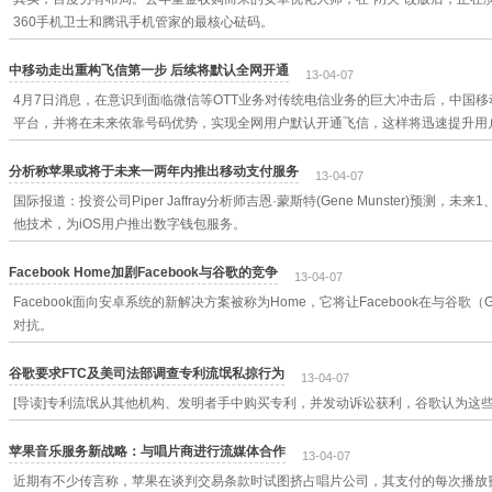
360手机卫士和腾讯手机管家的最核心砝码。
中移动走出重构飞信第一步 后续将默认全网开通
13-04-07
4月7日消息，在意识到面临微信等OTT业务对传统电信业务的巨大冲击后，中国
平台，并将在未来依靠号码优势，实现全网用户默认开通飞信，这样将迅速提升用
分析称苹果或将于未来一两年内推出移动支付服务
13-04-07
国际报道：投资公司Piper Jaffray分析师吉恩·蒙斯特(Gene Munster)预测，
他技术，为iOS用户推出数字钱包服务。
Facebook Home加剧Facebook与谷歌的竞争
13-04-07
Facebook面向安卓系统的新解决方案被称为Home，它将让Facebook在与谷歌
对抗。
谷歌要求FTC及美司法部调查专利流氓私掠行为
13-04-07
[导读]专利流氓从其他机构、发明者手中购买专利，并发动诉讼获利，谷歌认为这
苹果音乐服务新战略：与唱片商进行流媒体合作
13-04-07
近期有不少传言称，苹果在谈判交易条款时试图挤占唱片公司，其支付的每次播放费率