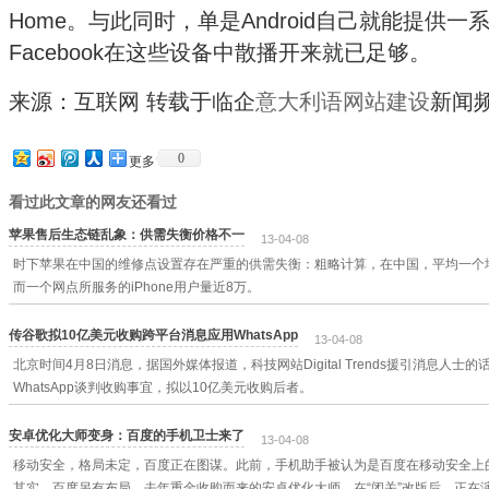
Home。与此同时，单是Android自己就能提供一
Facebook在这些设备中散播开来就已足够。
来源：互联网 转载于临企
意大利语网站建设
新闻
0
更多
看过此文章的网友还看过
苹果售后生态链乱象：供需失衡价格不一
13-04-08
时下苹果在中国的维修点设置存在严重的供需失衡：粗略计算，在中国，平均一个地
而一个网点所服务的iPhone用户量近8万。
传谷歌拟10亿美元收购跨平台消息应用WhatsApp
13-04-08
北京时间4月8日消息，据国外媒体报道，科技网站Digital Trends援引消息人
WhatsApp谈判收购事宜，拟以10亿美元收购后者。
安卓优化大师变身：百度的手机卫士来了
13-04-08
移动安全，格局未定，百度正在图谋。此前，手机助手被认为是百度在移动安全上
其实，百度另有布局。去年重金收购而来的安卓优化大师，在“闭关”改版后，正在