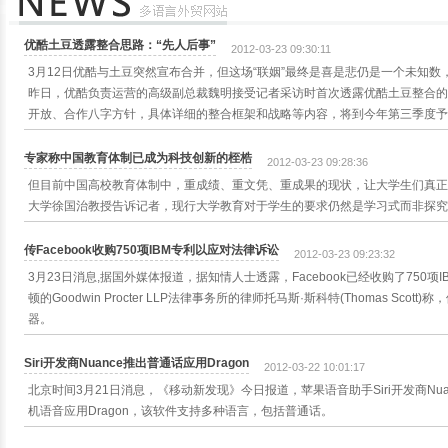
优酷土豆透露整合思路：“先人后事”
2012-03-23 09:30:11
3月12日优酷与土豆突然宣布合并，但这场“联姻”最终是喜是悲仍是一个未知
昨日，优酷负责运营的高级副总裁魏明接受记者采访时首次透露优酷土豆整合的
开放、合作八字方针，具体详细的整合框架和战略等内容，将到今年第三季度予
专家称中国教育体制已成为科技创新的桎梏
2012-03-23 09:28:36
但目前中国高校教育体制中，重成绩、重文凭、重成果的现状，让大学生们真正
大学徐国治教授告诉记者，现行大学教育对于学生的要求仍然是学习式而非探究
传Facebook收购750项IBM专利以应对法律诉讼
2012-03-23 09:23:32
3月23日消息,据国外媒体报道，据知情人士透露，Facebook已经收购了750
顿的Goodwin Procter LLP法律事务所的律师托马斯·斯科特(Thomas Sc
器。
Siri开发商Nuance推出普通话应用Dragon
2012-03-22 10:01:17
北京时间3月21日消息，《移动新发现》今日报道，苹果语音助手Siri开发商Nuance
机语音应用Dragon，该软件支持多种语言，包括普通话。