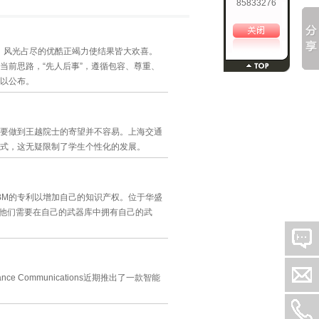
85833276
数，风光占尽的优酷正竭力使结果皆大欢喜。
当前思路，“先人后事”，遵循包容、尊重、
以公布。
要做到王越院士的寄望并不容易。上海交通
式，这无疑限制了学生个性化的发展。
项IBM的专利以增加自己的知识产权。位于华盛
ott)称，他们需要在自己的武器库中拥有自己的武
 Communications近期推出了一款智能