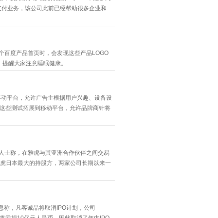
地支付业务，该公司此前已经帮助很多企业和
个百度产品首页时，会发现这些产品LOGO
画，提醒大家注意睡眠健康。
s)拓展至移动平台，允许广告主根据用户兴趣、设备设
将把这些测试拓展到移动平台，允许品牌商针将
息人士称，在雅虎与其亚洲合作伙伴之间交易
虎日本最大的持股方，两家公司长期以来一
息称，凡客诚品将取消IPO计划，公司