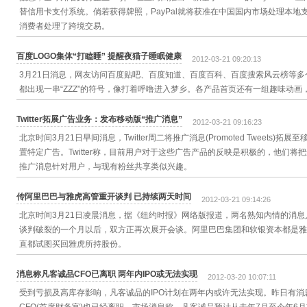
替信用卡支付系统。倘若获得牌照，PayPal就将获准在中国国内市场处理本
消费者处理了跨境交易。
百度LOGO集体“打瞌睡” 提醒夜猫子睡眠健康
2012-03-21 09:20:13
3月21日消息，网友访问百度贴吧、百度知道、百度百科、百度搜索风云榜等多
都出现一串“ZZZ”的符号，像打着呼噜进入梦乡。各产品首页还有一组趣味动
Twitter拓展广告业务：发布移动版“推广消息”
2012-03-21 09:16:23
北京时间3月21日早间消息，Twitter周二将推广消息(Promoted Tweet
置特定广告。Twitter称，目前用户对于这些广告产品的反映是积极的，他们
推广消息针对用户，与现有粉丝共享类似兴趣。
传阿里巴巴与雅虎高管重开谈判 已持续两天时间
2012-03-21 09:14:26
北京时间3月21日凌晨消息，据《纽约时报》网络版报道，两名熟知内情的消
谈判破裂的一个月以后，双方正再次展开会谈。阿里巴巴集团和软银资本都是雅
直都试图买回雅虎所持股份。
消息称凡客诚品CFO已离职 两年内IPO或无法实现
2012-03-20 10:07:11
受到亏损及高库存影响，凡客诚品的IPO计划在两年内或许无法实现。昨日有消