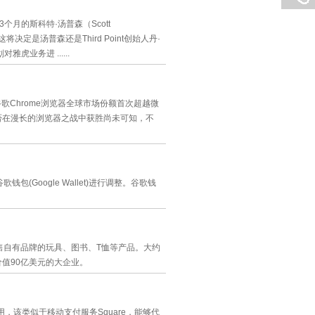
月的斯科特·汤普森（Scott
将决定是汤普森还是Third Point创始人丹·
业务进 ......
日谷歌Chrome浏览器全球市场份额首次超越微
能否在漫长的浏览器之战中获胜尚未可知，不
(Google Wallet)进行调整。谷歌钱
销售自有品牌的玩具、图书、T恤等产品。大约
价值90亿美元的大企业。
r应用，该类似于移动支付服务Square，能够代