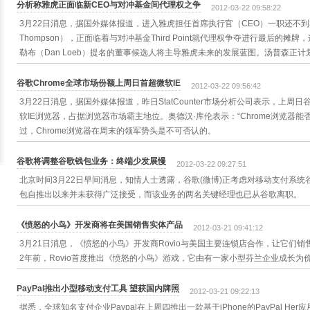
分析称雅虎正面临新CEO与对冲基金间代理权之争
2012-03-22 09:58:22
3月22日消息，据国外媒体报道，进入雅虎担任首席执行官（CEO）一职还不到3个
Thompson），正面临着与对冲基金Third Point就代理权争夺进行最后的摊牌，这
勒布（Dan Loeb）提名的董事候选人将主导雅虎未来的发展蓝图。汤普森正计划对雅虎
谷歌Chrome全球市场份额上周日首超微软IE
2012-03-22 09:56:42
3月22日消息，据国外媒体报道，昨日StatCounter市场分析公司表示，上周
软IE浏览器，占据浏览器市场霸主地位。奥德汉·库伦表示：“Chrome浏览器
过，Chrome浏览器在周末的领军势头是不可否认的。
谷歌将调整谷歌钱包业务：终端少发展慢
2012-03-22 09:27:51
北京时间3月22日早间消息，知情人士透露，谷歌(微博)正考虑对移动支付系统谷歌钱包
包自推出以来并未获得广泛接受，而该业务的两名关键经理也已从谷歌离职。
《愤怒的小鸟》开发商将在美国销售实体产品
2012-03-21 09:41:12
3月21日消息，《愤怒的小鸟》开发商Rovio与美国主要连锁店合作，让它们
2年前，Rovio首度推出《愤怒的小鸟》游戏，它由有一家小型芬兰企业成长为
PayPal推出小型移动支付工具 望获国内牌照
2012-03-21 09:22:13
据悉，全球知名支付企业Paypal在上周四推出一款基于iPhone的PayPal He