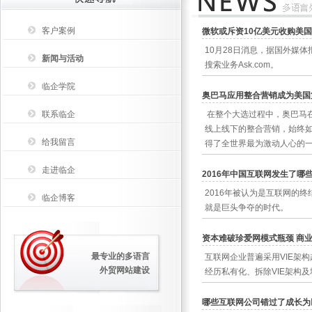
客户案例
微软或斥资10亿美元收购美国搜
10月28日消息，据国外媒体报道，
新闻与活动
搜索业务Ask.com。
临企学院
奥巴马应用整合营销成为美国
联系临企
在整个大选过程中，奥巴马
线上线下的整合营销，始终如
给我留言
得了全世界最为激动人心的
走进临企
2016年中国互联网发生了哪
2016年被认为是互联网的
临企博客
就是巨头争夺的时代。
资本难破珍爱网模式瓶颈 商
最专业的多语言
互联网企业普遍采用VIE架
外贸网站建设
经历私有化、拆除VIE架构
哪些互联网公司错过了成长为