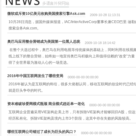
微软或斥资10亿美元收购美国搜索引擎Ask.com
2009-10-28 11:13:31
10月28日消息，据国外媒体报道，IAC/InterActiveCorp董事长兼CEO巴里·迪勒(
搜索业务Ask.com。
奥巴马应用整合营销成为美国第一位黑人总统
2009-10-18 18:14:42
在整个大选过程中，奥巴马在利用电视等传统媒体的基础上，同时利用在线视
线上线下的整合营销，始终如一地宣传奥巴马积极向上和值得信赖的“改变”力
得了全世界最为激动人心的一场竞选。
2016年中国互联网发生了哪些变局
0000-00-00 00:00:00
2016年被认为是互联网的终结，很多大佬都认同，移动互联网的创业时代已经
就是巨头争夺的时代。
资本难破珍爱网模式瓶颈 商业模式趋近单一老化
0000-00-00 00:00:00
互联网企业普遍采用VIE架构赴美上市，只有拆除VIE架构才能够回归A股，但
经历私有化、拆除VIE架构及境内上市3个阶段，这其中存在失败的风险较高。
哪些互联网公司错过了成长为巨头的风口？
0000-00-00 00:00:00