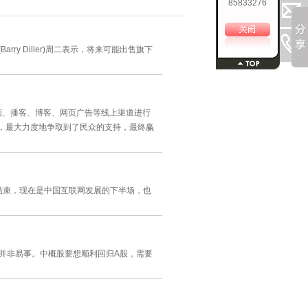
85833276
Barry Diller)周二表示，将来可能出售旗下
频、播客、博客、网页广告等线上渠道进行
量，最大力度地争取到了民众的支持，最终赢
结束，现在是中国互联网发展的下半场，也
这并非易事。中概股要想顺利回归A股，需要