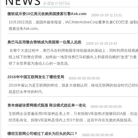
微软或斥资10亿美元收购美国搜索引擎Ask.com
2009-10-28 11:13:31
10月28日消息，据国外媒体报道，IAC/InterActiveCorp董事长兼CEO巴里·迪勒(
搜索业务Ask.com。
奥巴马应用整合营销成为美国第一位黑人总统
2009-10-18 18:14:42
在整个大选过程中，奥巴马在利用电视等传统媒体的基础上，同时利用在线视
线上线下的整合营销，始终如一地宣传奥巴马积极向上和值得信赖的“改变”力
得了全世界最为激动人心的一场竞选。
2016年中国互联网发生了哪些变局
0000-00-00 00:00:00
2016年被认为是互联网的终结，很多大佬都认同，移动互联网的创业时代已经
就是巨头争夺的时代。
资本难破珍爱网模式瓶颈 商业模式趋近单一老化
0000-00-00 00:00:00
互联网企业普遍采用VIE架构赴美上市，只有拆除VIE架构才能够回归A股，但
经历私有化、拆除VIE架构及境内上市3个阶段，这其中存在失败的风险较高。
哪些互联网公司错过了成长为巨头的风口？
0000-00-00 00:00:00