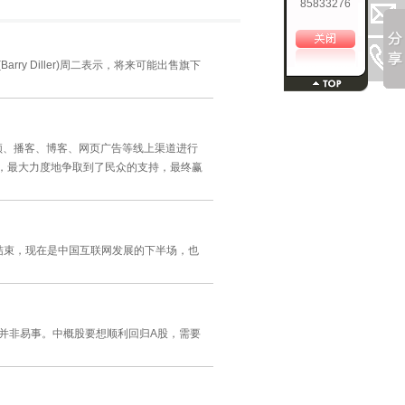
85833276
Barry Diller)周二表示，将来可能出售旗下
频、播客、博客、网页广告等线上渠道进行
量，最大力度地争取到了民众的支持，最终赢
结束，现在是中国互联网发展的下半场，也
这并非易事。中概股要想顺利回归A股，需要