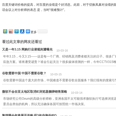
百度关键词价格的提高，对百度的业绩是个好消息。此前，对于切换凤巢对业绩的影
话会议上对分析师的表态 是，当时“很难预计”。
更多
看过此文章的网友还看过
又是一年3.15 网购行业潜规则遭曝光
10-03-16
年年3.15，今又3.15——这是每一个厂商、经销商及消费者都关注的日子。很多厂
应急方案。谁将遭受谴责？谁会引起关注？很多媒体猜测的一样，今年CCTV315
谷歌需要中国 中国不需要谷歌？
10-03-15
谷歌需要中国这个庞大的市场，中国难道不需要谷歌全面服务？我们现有的搜索引
微软不会在亚太地区取消IE浏览器捆绑销售策略
10-03-14
市场研究公司Ovum的高级分析师称，亚洲各国不太可能强求微软执行可选择浏览
委员会类似的机构，所以无法确保各国可按照统一市场决策。
敦煌网今年将展开并购 拟3年内海外IPO