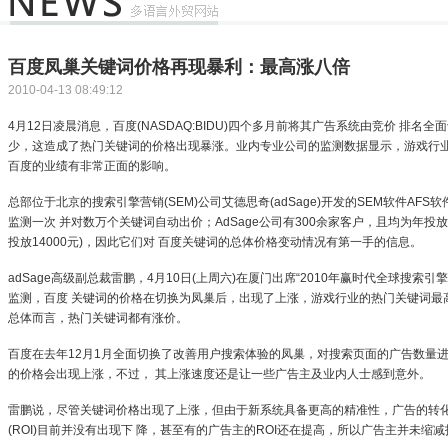
百度凤巢关键词价格再现暴利：最高涨八倍
2010-04-13 08:49:12
4月12日凌晨消息，百度(NASDAQ:BIDU)四个多月前将其广告系统由竞价 排名
少，这造成了热门关键词的价格出现暴涨。业内专业公司的监测数据显示，游戏行业
百度的业绩有非常正面的影响。
总部位于北京的搜索引擎营销(SEM)公司艾德思奇(adSage)开发的SEM软件AF
监测一次 并对数万个关键词自动出价；AdSage公司有300余家客户，且均为年投
投放14000元)，因此它们对 百度关键词的总体价格变动情况有第一手的信息。
adSage高级副总裁雷鹏，4月10日(上周六)在厦门出席“2010年赢时代全球搜
监测，百度 关键词的价格在切换为凤巢后，出现了上涨，游戏行业的热门关键词最
总体而言，热门关键词都有涨价。
百度在去年12月1月全面切换了改善用户搜索体验的凤巢，对搜索页面的广告数量
的价格会出现上涨，不过， 其上涨速度还是让一些广告主及业内人士感到意外。
雷鹏说，尽管关键词价格出现了上涨，但由于新系统具备更高的精准性，广告的转
(ROI)目前并没有出现下 降，甚至有的广告主的ROI还在提高，所以广告主并未缩