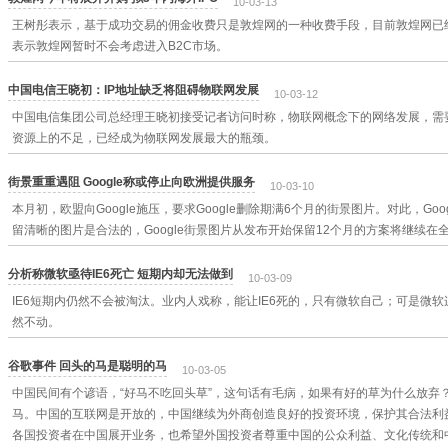
10-03-13
王树彤表示，基于成功交易的佣金收费只是敦煌网的一种收费手段，目前敦煌网已
表示敦煌网暂时不会考虑进入B2C市场。
中国电信王晓初：IP地址缺乏将阻碍物联网发展
10-03-12
中国电信集团公司总经理王晓初接受记者访问时称，物联网概念下的网络发展，需要
资源上的不足，已经成为物联网发展最大的瓶颈。
街景重重遇阻 Google称或停止向欧洲提供服务
10-03-10
本月初，欧盟向Google施压，要求Google删除期满6个月的街景图片。对此，Go
留清晰的图片是合法的，Google街景图片从发布开始保留12个月的方案将继续在
分析称微软亟待IE6死亡 短期内却无法做到
10-03-09
IE6短期内仍然不会被淘汰。业内人戏称，能让IE6死的，只有微软自己；可是微软连续
然不动。
谷歌事件 回头的马是聪明的马
10-03-05
中国民间有个谚语，“好马不吃回头草”，这句话有毛病，如果有好的草为什么放弃
马。中国的互联网是开放的，中国继续为外商创造良好的投资环境，保护其合法利
各国投资者在中国展开业务，也希望外国投资者尊重中国的公众利益、文化传统和