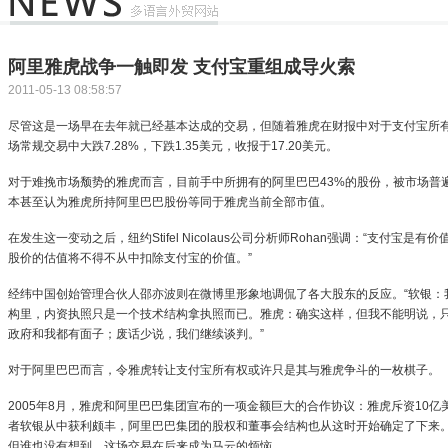
阿里雅虎战争一触即发 支付宝重组成导火索
2011-05-13 08:58:57
尽管这是一场早在去年就已经基本达成的交易，但随着雅虎在财报中对于支付宝所
场常规交易中大跌7.28%，下跌1.35美元，收报于17.20美元。
对于难挽市场颓势的雅虎而言，目前手中所拥有的阿里巴巴43%的股份，被市场普
本甚至认为雅虎所持阿里巴巴股份等同于雅虎当前全部市值。
在发生这一变动之后，纽约Stifel Nicolaus公司分析师Rohan强调：“支付
股价的估值将不得不从中扣除支付宝的价值。”
经纬中国创始管理合伙人邵亦波则在微博里形象地调侃了各大股东的反应。“软银：
构里，内资执照只是一个技术结构拿执照而已。雅虎：确实这样，但我不能明说，
政府和我都有面子；废话少说，我们继续谈判。”
对于阿里巴巴而言，令雅虎转让支付宝所有权或许只是其与雅虎争斗的一枚棋子。
2005年8月，雅虎和阿里巴巴集团宣布的一项金额巨大的合作协议：雅虎斥资10
者软银从中获利颇丰，阿里巴巴集团的股权和董事会结构也从这时开始确定了下来
但谁也没有想到，这场交易在后来成为马云的烦恼。