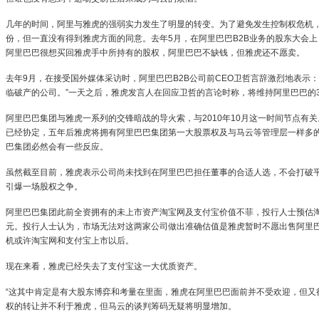
几年的时间，阿里与雅虎的强弱实力发生了明显的转变。为了避免发生控制权危机
份，但一直没有得到雅虎方面的同意。去年5月，在阿里巴巴B2B业务的股东大会
阿里巴巴很想买回雅虎手中所持有的股权，阿里巴巴不缺钱，但雅虎还不愿卖。
去年9月，在接受国外媒体采访时，阿里巴巴B2B公司前CEO卫哲言辞激烈地表示
临破产的公司。”一天之后，雅虎发言人在回应卫哲的言论时称，将维持阿里巴巴的3
阿里巴巴集团与雅虎一系列的交锋暗战的导火索，与2010年10月这一时间节点有关
已经协定，五年后雅虎将拥有阿里巴巴集团第一大股票权及与马云等管理层一样多
巴集团必然会有一些反应。
虽然截至目前，雅虎表示公司尚未找到在阿里巴巴担任董事的合适人选，不会打破
引爆一场股权之争。
阿里巴巴集团此前全资拥有的未上市资产淘宝网及支付宝价值不菲，投行人士预估淘宝
元。投行人士认为，市场无法对这两家公司做出准确估值是雅虎暂时不愿出售阿里
机或许淘宝网和支付宝上市以后。
现在来看，雅虎已经失去了支付宝这一大优质资产。
“这其中肯定是有大股东博弈和考量在里面，雅虎在阿里巴巴面前并不受欢迎，但又很
权的转让并不利于雅虎，但马云的谈判筹码无疑将明显增加。