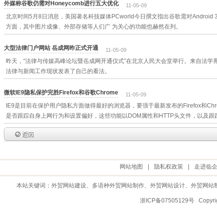
外媒称谷歌仍需对Honeycomb进行五大优化
11-05-09
北京时间5月8日消息，美国著名科技媒体PCworld今日撰文指出谷歌需对Android 3
方面，其中图片成像、外部存储等人们广 为关心的功能也赫然在列。
大型法律门户网站 岳成网昨正式开通
11-05-09
昨天，“法律与传媒高峰论坛暨岳成网开通仪式”在北京人民大会堂举行。来自法学
法律与新闻工作现状发表了自己的看法。
微软IE9隐私保护完胜Firefox和谷歌Chrome
11-05-09
IE9是目前在保护用户隐私方面做得最好的浏览器，要强于最新发布的Firefox和Ch
是否跟踪自身上网行为和设置偏好，这些功能以DOM属性和HTTP头文件，以及跟
网站地图
|
隐私权政策
|
走进临
本站关键词：
外贸网站建设
、多语种外贸网站制作、
外贸网站设计
、
外贸网站
浙ICP备07505129号 Copy