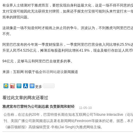
有业界人士猜测对于雅虎而言，要想实现自身利益最大化，这是一场不得不同意的
支付宝很可能因此无法获得支付牌照，如果还手握支付宝很可能到头来竹篮打水一
简单的牌照问题。
这就像是一场不知道何时才能画上休止符的争斗。洪波认为，不到雅虎与阿里巴巴
不穷。
阿里巴巴发布的今年第一季度财报显示，一季度阿里巴巴营业收入同比增长25.5%达到
升至人民币4.525亿元，摊薄后每股盈利同比增长41.9%，现金及银行存款近人民币
94亿元，足够马云和阿里巴巴去做更多的事。
来源：互联网 转载于临企
韩语网站建设
新闻频道
更多
看过此文章的网友还看过
雅虎宣布巴雷特为公司副总裁 负责新闻和财经
11-05-10
公告称，在过去的20年，巴雷特曾长期在知名互联网公司Tribune Interactiv
刊、美国广播公司新闻频道以及著名新闻网站Feedroom等媒体的记者。据悉，
《赫芬顿邮报》高级编辑贾亚·辛格(Jai Singh)为雅虎网络主编。