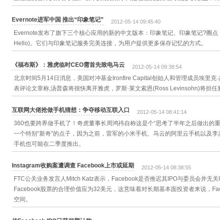
Evernote进军中国 推出“印象笔记”
2012-05-14 09:45:40
Evernote发布了旗下三个核心应用的新的中文版本：印象笔记、印象笔记?圈点（Skit
Hello)。它们与印象笔记服务完美连接，为用户提供更多保存记忆的方式。
《福布斯》：雅虎临时CEO需首先致电马云
2012-05-14 09:38:54
北京时间5月14日消息，美国对冲基金Ironfire Capital创始人和管理成员埃里克·杰
表评论文章称,汤普森将很快离开雅虎，罗斯·莱文索恩(Ross Levinsohn)将担
互联网大佬抢做手机猜想：争夺移动互联入口
2012-05-14 08:41:14
360也要跨界做手机了！奇虎董事长周鸿祎自称这是个“思考了半年之后做出的
一个特别“新奇”的点子，因为之前，雷军的小米手机、马云的阿里云手机以及
手机也可能在二季度推出。
Instagram收购案遭调查 Facebook上市或延期
2012-05-14 08:38:55
FTC公关业务发言人Mitch Katz表示，Facebook是否推迟其IPO与委员会并
Facebook股票的合理价值应为32美元，这意味着对长期基本面投资者来说，Fa
空间。