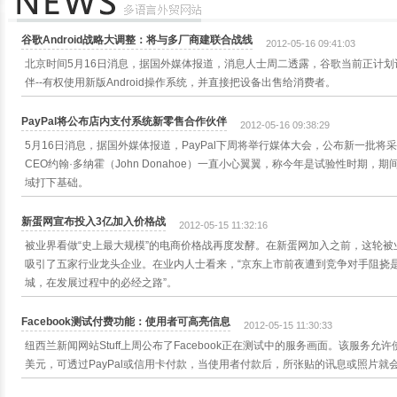
谷歌Android战略大调整：将与多厂商建联合战线
2012-05-16 09:41:03
北京时间5月16日消息，据国外媒体报道，消息人士周二透露，谷歌当前正计划
伴--有权使用新版Android操作系统，并直接把设备出售给消费者。
PayPal将公布店内支付系统新零售合作伙伴
2012-05-16 09:38:29
5月16日消息，据国外媒体报道，PayPal下周将举行媒体大会，公布新一批将
CEO约翰·多纳霍（John Donahoe）一直小心翼翼，称今年是试验性时期
域打下基础。
新蛋网宣布投入3亿加入价格战
2012-05-15 11:32:16
被业界看做“史上最大规模”的电商价格战再度发酵。在新蛋网加入之前，这轮被
吸引了五家行业龙头企业。在业内人士看来，“京东上市前夜遭到竞争对手阻挠是
城，在发展过程中的必经之路”。
Facebook测试付费功能：使用者可高亮信息
2012-05-15 11:30:33
纽西兰新闻网站Stuff上周公布了Facebook正在测试中的服务画面。该服务
美元，可透过PayPal或信用卡付款，当使用者付款后，所张贴的讯息或照片