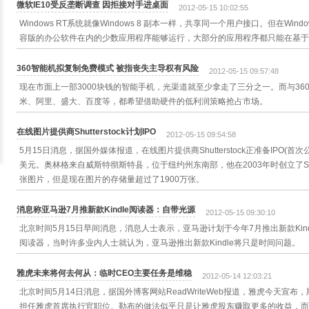
微软IE10受反垄断调查 因拒接对手进桌面
2012-05-15 10:02:55
Windows RT系统就像Windows 8 副本一样，共享同一个用户接口。但在Win
容版的办公软件在内的少数应用程序能够运行，大部分的应用程序都只能在基于M
360智能机拟复制免费模式 被指丧失主导权有风险
2012-05-15 09:57:48
现在市面上一部3000块钱的智能手机，光渠道就至少拿走了三分之一。而与3
米、阿里、盛大、百度等，都希望借助硬件的低利润策略抢占市场。
在线图片提供商Shutterstock计划IPO
2012-05-15 09:54:58
5月15日消息，据国外媒体报道，在线图片提供商Shutterstock正准备IPO(首
美元。奥林格来自威斯特彻斯特县，位于纽约州东南部，他在2003年时创立了Shut
张图片，但是现在图片的存储量超过了1900万张。
消息称亚马逊7月推新款Kindle阅读器：自带光源
2012-05-15 09:30:10
北京时间5月15日早间消息，消息人士表示，亚马逊计划于今年7月推出新款Kind
阅读器，当时许多业内人士就认为，亚马逊推出新款Kindle将只是时间问题。
雅虎未来将何去何从：临时CEO主要任务是维稳
2012-05-14 12:03:21
北京时间5月14日消息，据国外博客网站ReadWriteWeb报道，雅虎今天宣布，斯科
担任雅虎首席执行官职位。勒布的做法似乎只是让雅虎股东赚取更多的收益，而