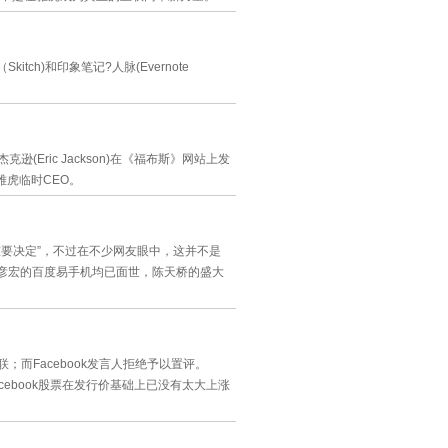
ch)和印象笔记?人脉(Evernote
克逊(Eric Jackson)在《福布斯》网站上发
任雅虎临时CEO。
重要决定”，不过在不少网友眼中，这并不是
李彦宏的百度易手机均已面世，陈天桥的盛大
无关联；而Facebook发言人拒绝予以置评。
cebook股票在发行价基础上已没有太大上涨