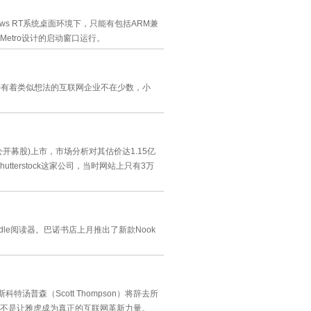
dows RT系统桌面环境下，只能有包括ARM兼
etro设计的启动窗口运行。
60有着类似想法的互联网企业不在少数，小
次公开募股)上市，市场分析对其估价达1.15亿
terstock这家公司，当时网站上只有3万
le阅读器。巴诺书店上月推出了新款Nook
特汤普森（Scott Thompson）将辞去所
不是让雅虎成为真正的互联网革新力量。