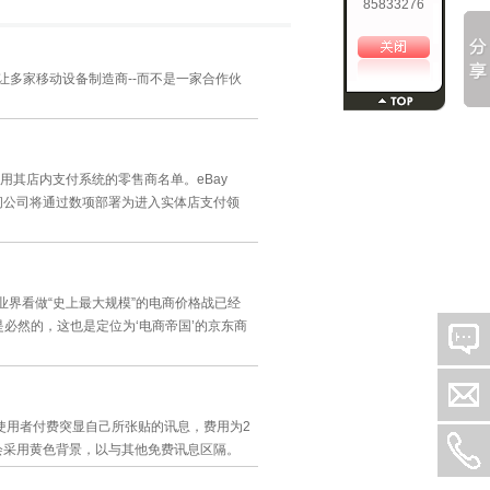
85833276
让多家移动设备制造商--而不是一家合作伙
采用其店内支付系统的零售商名单。eBay
，期间公司将通过数项部署为进入实体店支付领
业界看做“史上最大规模”的电商价格战已经
必然的，这也是定位为‘电商帝国’的京东商
允许使用者付费突显自己所张贴的讯息，费用为2
就会采用黄色背景，以与其他免费讯息区隔。