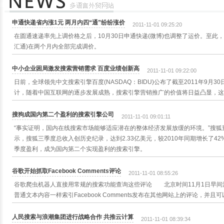
申通快递省内涨1元 两月内四“通”纷纷涨价
2011-11-01 09:25:20
在圆通速递率先上调价格之后，10月30日申通快递(微博)也调整了运价。至此，
汇通)在两个月内全部完成调价。
中小企业困局激发搜索营销需求 百度业绩创新高
2011-11-01 09:22:00
日前，全球领先中文搜索引擎百度(NASDAQ：BIDU)公布了截至2011年9
计，随着中国互联网的逐步发展成熟，搜索引擎营销推广的价值将日益凸显，这
搜狗成国内第二个盈利的搜索引擎公司
2011-11-01 09:01:11
“事实证明，国内在线搜索市场能够适应潜在的整体经济发展放缓的环境。”搜狐
示，搜狐三季度总收入创历史纪录，达到2.33亿美元，较2010年同期增长了4
季度盈利，成为国内第二个实现盈利的搜索引擎。
谷歌开始抓取Facebook Comments评论
2011-11-01 08:55:26
谷歌爬虫机器人直接用常规的搜索功能查询这些评论 北京时间11月1日早间
普通文本内容一样索引Facebook Comments发布在其他网站上的评论，
人民搜索与浪潮集团进行战略合作 共推云计算
2011-11-01 08:39:34