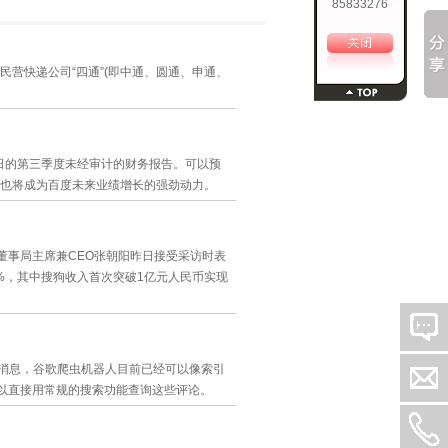
85833276
民营快递公司“四通”(即中通、圆通、申通、
月30日的第三季度未经审计的财务报告。可以预
也将成为百度未来业绩增长的强劲动力。
董事局主席兼CEO张朝阳昨日接受采访时表
2%，其中搜狗收入首次突破1亿元人民币实现
消息，谷歌爬虫机器人目前已经可以像索引
并且可以直接用常规的搜索功能查询这些评论。