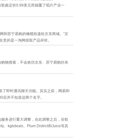
首歌曲定价0.99美元而颠覆了唱片产业一
网和苏宁易购的橄榄枝递给京东商城。”京
其在意的是一淘网抓取产品评价。
怕购物搜索，不会效仿京东、苏宁易购封杀
增添了即时通讯聊天功能。其实之前，网易和
80后并不知道这两个名字。
购服务进行重大调整，在此调整之后，谷歌
gbdeals、Plum District和Juice等其