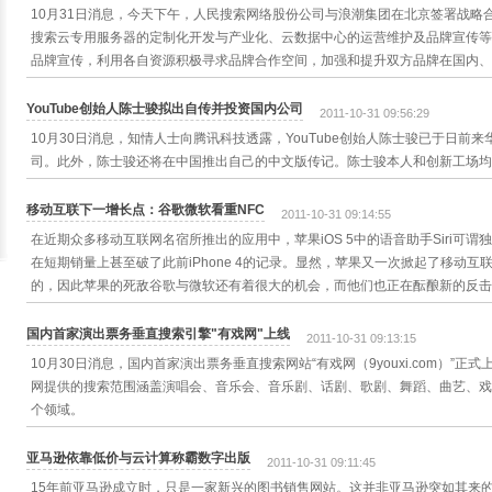
10月31日消息，今天下午，人民搜索网络股份公司与浪潮集团在北京签署战略
搜索云专用服务器的定制化开发与产业化、云数据中心的运营维护及品牌宣传等
品牌宣传，利用各自资源积极寻求品牌合作空间，加强和提升双方品牌在国内、
YouTube创始人陈士骏拟出自传并投资国内公司
2011-10-31 09:56:29
10月30日消息，知情人士向腾讯科技透露，YouTube创始人陈士骏已于日前
司。此外，陈士骏还将在中国推出自己的中文版传记。陈士骏本人和创新工场均
移动互联下一增长点：谷歌微软看重NFC
2011-10-31 09:14:55
在近期众多移动互联网名宿所推出的应用中，苹果iOS 5中的语音助手Siri可谓独领
在短期销量上甚至破了此前iPhone 4的记录。显然，苹果又一次掀起了移动
的，因此苹果的死敌谷歌与微软还有着很大的机会，而他们也正在酝酿新的反击
国内首家演出票务垂直搜索引擎"有戏网"上线
2011-10-31 09:13:15
10月30日消息，国内首家演出票务垂直搜索网站“有戏网（9youxi.com）”
网提供的搜索范围涵盖演唱会、音乐会、音乐剧、话剧、歌剧、舞蹈、曲艺、戏
个领域。
亚马逊依靠低价与云计算称霸数字出版
2011-10-31 09:11:45
15年前亚马逊成立时，只是一家新兴的图书销售网站。这并非亚马逊突如其来的