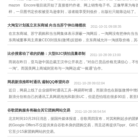
mazon Encore项目就开始了直接签约作者、网上销售电子书。正像苹果为每
样，一旦图书定价权被亚马逊拿到，读者能享受到低价，出版社只能靠边站了。
大淘宝计划孤立京东商城 向当当苏宁伸出橄榄枝
2011-10-31 09:08:35
在京东商城、苏宁易购和当当网集体表示屏蔽一淘网后，一淘网没有把伸向当当
东商城董事局主席兼CEO刘强东(微博)反驳称，京东商城允许一淘抓取价格，
比价搜索动了谁的奶酪：大型B2C惧怕流量牵制
2011-10-28 09:13:00
而就在昨日，亚马逊中国总裁王汉华公开表态，“对自己货品价格充满信心，不
一淘”。而国美网上商城则宣布与一淘网达成“一账通”合作。
网易新浪推即时通讯 遏制QQ希望尚存
2011-10-28 09:02:04
近日，网易上线了企业级即时通讯工具--网易即时通，而新浪也在新版微博中
新浪分别有自己的通讯工具网易泡泡和新浪UC，但是恐怕现在很多90后，甚至
谷歌团购服务将融合其它团购网站交易
2011-10-28 08:54:54
北京时间10月28日消息，据国外媒体报道，谷歌周四宣布，对其刚刚起步的团
的Google Offers不仅提供来自谷歌本身的团购交易，而且还将提供Tippr、Gilt City、k
它至少15家团购网站的交易。