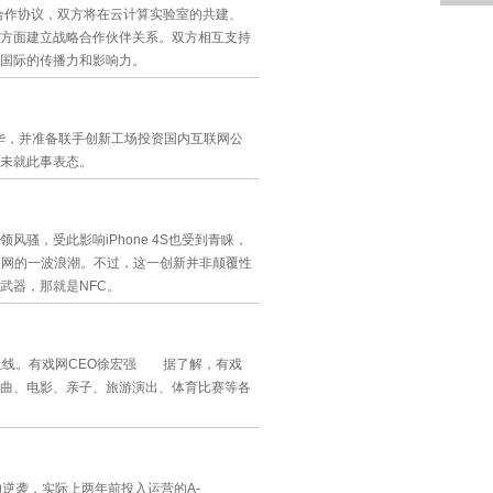
合作协议，双方将在云计算实验室的共建、
方面建立战略合作伙伴关系。双方相互支持
国际的传播力和影响力。
来华，并准备联手创新工场投资国内互联网公
未就此事表态。
风骚，受此影响iPhone 4S也受到青睐，
互联网的一波浪潮。不过，这一创新并非颠覆性
武器，那就是NFC。
正式上线。有戏网CEO徐宏强 据了解，有戏
曲、电影、亲子、旅游演出、体育比赛等各
逆袭，实际上两年前投入运营的A-