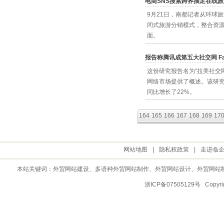
电商SNS搜索跨界插足在线
9月21日，南都记者从环球
闭式旅游分销模式，整合资源
面。
报告称腾讯成第五大社交网 Fa
这份研究报告名为“拉美社交网
网络市场提供了概述。该研究
同比增长了22%。
164
165
166
167
168
169
17
网站地图
|
隐私权政策
|
走进临
本站关键词：
外贸网站建设
、多语种外贸网站制作、
外贸网站设计
、
外贸网站
浙ICP备07505129号 Copy