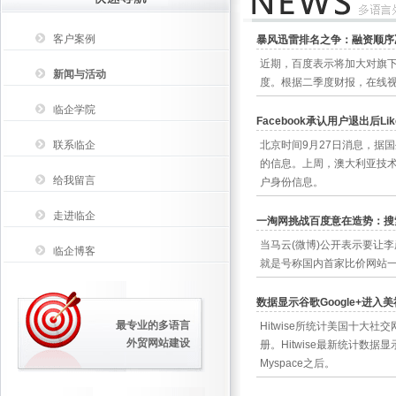
客户案例
暴风迅雷排名之争：融资顺序
近期，百度表示将加大对旗
新闻与活动
度。根据二季度财报，在线视
临企学院
Facebook承认用户退出后L
联系临企
北京时间9月27日消息，据国
的信息。上周，澳大利亚技术研究员
给我留言
户身份信息。
走进临企
一淘网挑战百度意在造势：搜
当马云(微博)公开表示要让
临企博客
就是号称国内首家比价网站
数据显示谷歌Google+进入
最专业的多语言
Hitwise所统计美国十大
外贸网站建设
册。Hitwise最新统计数
Myspace之后。