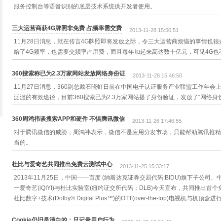
服务控制台等语音识别的底层技术系统供开发者使用。
三大运营商获4G牌照非免费 占频率需交费
2013-11-28 15:50:51
11月28日消息，就在传言4G牌照即将发放之际，令三大运营商烦恼的事情也
给了4G频率，也需要交频率占用费，而且每年加起来高达数十亿元，可见4G也
360搜索称已为2.3万家网站发放网络身份证
2013-11-28 15:46:50
11月27日消息，360副总裁石晓虹日前在中国电子认证服务产业联盟工作年
泛滥的有效途径，目前360搜索已为2.3万家网站提了身份验证，发放了“网络身
360周鸿祎谈搜索APP和硬件 不惧腾讯微信
2013-11-26 17:46:55
对于腾讯微信的威胁，周鸿祎表示，微信不是应用分发市场，只能帮助腾讯推精
当的。
杜比与爱奇艺共同推出免费云测试中心
2013-11-25 15:33:17
2013年11月25日，中国――百度 (纳斯达克证券交易代码:BIDU)旗下子公
一爱奇艺(iQIYI)与杜比实验室(纽约证交所代码：DLB)今天宣布，共同推出
杜比数字+技术(Dolby® Digital Plus™)的OTT(over-the-top)电视机与机顶盒
Cookie仍旧是清白的：只记录用户行为