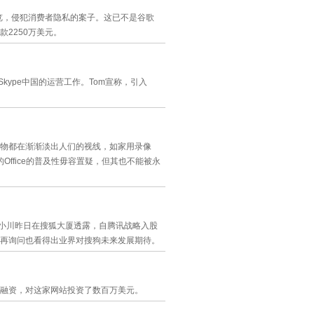
览，侵犯消费者隐私的案子。这已不是谷歌
2250万美元。
kype中国的运营工作。Tom宣称，引入
物都在渐渐淡出人们的视线，如家用录像
ffice的普及性毋容置疑，但其也不能被永
王小川昨日在搜狐大厦透露，自腾讯战略入股
再询问也看得出业界对搜狗未来发展期待。
融资，对这家网站投资了数百万美元。