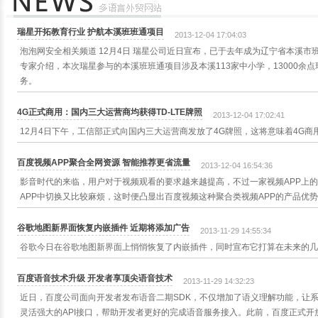
瑞星开拓教育行业 护航本溪班班通项目
2013-12-04 17:04:03
泡泡网安全相关频道 12月4日 瑞星公司近日宣布，已于去年成为辽宁省本溪
专家介绍，本次瑞星参与的本溪班班通项目涉及本溪113家中小学，13000余
务。
4G正式商用：国内三大运营商均获得TD-LTE牌照
2013-12-04 17:02:41
12月4日下午，工信部正式向国内三大运营商发放了4G牌照，这将意味着4G商
百度视频APP聚合全网资源 智能推荐更省流量
2013-12-04 16:54:36
影音时代的来临，用户对于视频观看的要求越来越提高，不过一家视频APP上
APP中切换又比较麻烦，这时便凸显出百度视频这种聚合类视频APP的产品优
谷歌地图新界面恢复内嵌插件 近期将添加广告
2013-11-29 14:55:34
谷歌今日在谷歌地图新界面上悄悄恢复了内嵌插件，同时宣布它打算在未来的几
百度语音技术升级 开发者享顶尖语音技术
2013-11-29 14:32:23
近日，百度公司面向开发者发布语音二期SDK，不仅增加了语义理解功能，让
灵活强大的API接口，帮助开发者更好的完成语音服务接入。此前，百度正式开