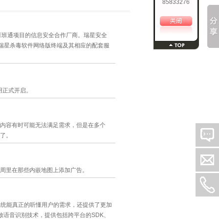
85833276
市班班通项目的信息安全合作厂商。瑞星安全
点瑞星杀毒软件网络版终端及其相应的配套服
用正式开启。
的内容有时可能无法满足需求，但是在多个
势了。
周里在那些内嵌地图上添加广告。
系统能真正的听懂用户的需求，还提供了更加
放语音识别技术，提供包括跨平台的SDK、