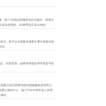
很多，除了4G制式和频率划分问题外，即便分
不是白使用的，4G牌照也不是白发的。
会上表示，电子认证是解决搜索引擎中虚假信息
份证”。
品、头部应用，如果用来做应用市场是不恰
司、中国最大的互联网与移动视频服务提供商之
首个免费云测试中心，致力于对中国市场上采用
进行测试。