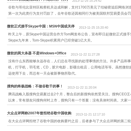
2013-11-25 15:24:42
谷歌与哥伦比亚特区检察机关达成和解，支付1700万美元了结秘密追踪网络浏
第一次为此类行为支付罚款了，去年谷歌还因相同行为被美国联邦贸易委员会罚款
微软正式接手Skype中国：MSN中国或关停
2013-11-25 15:20:40
昨天上午，原Skype中国运营合作方Tom网发布公告，宣布即日起微软正式接手S
Skype九年来，Tom-Skype积累用户已经突破1亿大关。
微软的两大杀器 不是Windows+Office
2013-11-22 11:27:28
没有什么东西能够永远存在，人们总在寻找新的处理事情的方法。许多产品和事
机，打字机，羽毛笔，CD，胶片电影，影碟出租店，公用电话等等。虽然微软的O
远使用下去，而总有一天会被新事物所取代。
搜狗的终极战略：不做谷歌干的事！
2013-11-22 11:20:04
腾讯战略入股搜狗交易案过去2个月，整合后的新搜狗依然受关注。搜狗CEO
以来，常有朋友问搜狗何时上市，搜狗只有一个答案：没有具体时间表。大家一
大众点评网称2007年曾拒绝谷歌中国收购
2013-11-21 12:17:10
在大众点评网拒绝了谷歌中国的收购要约之后，后者参与了大众点评网的第二轮