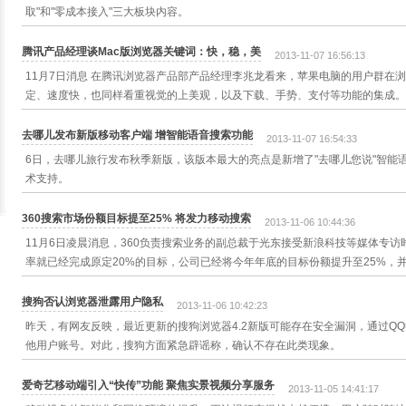
取"和"零成本接入"三大板块内容。
腾讯产品经理谈Mac版浏览器关键词：快，稳，美
2013-11-07 16:56:13
11月7日消息 在腾讯浏览器产品部产品经理李兆龙看来，苹果电脑的用户群在
定、速度快，也同样看重视觉的上美观，以及下载、手势、支付等功能的集成。
去哪儿发布新版移动客户端 增智能语音搜索功能
2013-11-07 16:54:33
6日，去哪儿旅行发布秋季新版，该版本最大的亮点是新增了"去哪儿您说"智能
术支持。
360搜索市场份额目标提至25% 将发力移动搜索
2013-11-06 10:44:36
11月6日凌晨消息，360负责搜索业务的副总裁于光东接受新浪科技等媒体专访
率就已经完成原定20%的目标，公司已经将今年年底的目标份额提升至25%，
搜狗否认浏览器泄露用户隐私
2013-11-06 10:42:23
昨天，有网友反映，最近更新的搜狗浏览器4.2新版可能存在安全漏洞，通过Q
他用户账号。对此，搜狗方面紧急辟谣称，确认不存在此类现象。
爱奇艺移动端引入“快传”功能 聚焦实景视频分享服务
2013-11-05 14:41:17