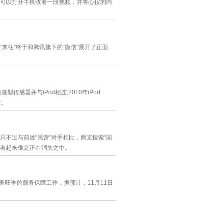
可以打开手机收看一段视频，并将心仪的内
来往”终于和腾讯旗下的“微信”展开了正面
型传感器并与iPod相连;2010年iPod
发。
不过与前述“民营”对手相比，两支搜索“国
，看起来像是正在消失之中。
务旺季的服务保障工作，据预计，11月11日