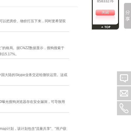
85833276
量可以把房价、物价打压下来，同时更希望双
”的格局。据CNZZ数据显示，搜狗搜索于
15.17%。
将中国大陆的Skype业务交还给微软运营。这或
60曝光搜狗浏览器存在安全漏洞，可导致用
map计划，该计划包含"流量共享"、"用户获