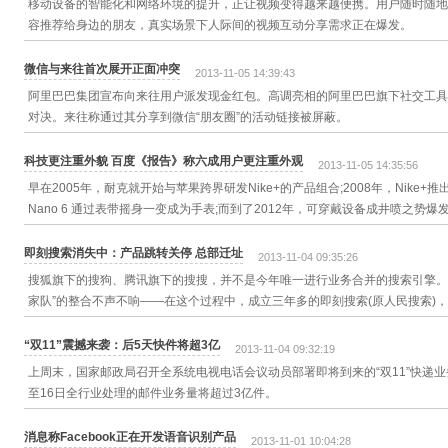
移动设备的智能化和网络环境的提升，正让视频变得越来越便携。用户随时随地
容推荐给身边的朋友，真实场景下人际间的视频互动分享需求正在爆发。
微信与来往首次展开正面冲突
2013-11-05 14:39:43
阿里巴巴集团宣布向来往用户派发现金红包。高调亮相的阿里巴巴旗下社交工具“
对决。来往称通过其分享到微信“朋友圈”的活动链接被屏蔽。
科技更注重外貌 百度《报告》称六成用户更注重外观
2013-11-05 14:35:56
早在2005年，耐克就开始与苹果跨界研发Nike+的产品组合;2008年，Nike+推出微
Nano 6 通过表带摇身一变成为手表;而到了2012年，可穿戴设备成井喷之势爆
即刻搜索消失中：产品跳转关停 总部迁址
2013-11-04 09:35:26
搜狐旗下的搜狗、腾讯旗下的搜搜，并不是今年唯一进行业务合并的搜索引擎。只
家队”的整合不声不响——在这个过程中，成立三年多的即刻搜索(原人民搜索)
“双11”震撼来袭：后5天快件将超3亿
2013-11-04 09:32:19
上周末，国家邮政局召开全系统电视电话会议动员部署即将到来的“双11”快递业
至16日全行业处理的邮件业务量将超过3亿件。
消息称Facebook正在开发语音识别产品
2013-11-01 10:04:28