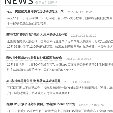
马云：网购的力量可以把房价物价打压下来
2013-11-12 11:22:06
谈及双十一，马云称300亿不是问题，自己并不关心数字，他称相信网购的力
十一能够促进企业的成功转型。
搜狗打造“资源导航”模式 为用户提供优质体验
2013-11-12 11:20:10
近期随着腾讯入股搜狗，国内搜索行业迎来了近年来最大的变革，形成“三强鼎立
10月26日达到了12.06%再创新高。如果加上腾讯搜搜的市场份额，当天合计达到
微软接中国Skype业务 MSN彻底终结使命
2013-11-08 16:26:33
11月8日消息，今日TOM在线在其Tom-Skype页面发表公告称将于11月24日
许意味着微软将着手整合中国的Skype和MSN业务。
360和搜狗再起争执 浏览器大战硝烟再起
2013-11-08 16:23:13
互联网江湖从不缺乏战争，搜狗和360新一轮的浏览器大战硝烟再起。近日，3
户账号密码泄露，甚至威胁支付宝等金融类账户。
百度LBS开放平台亮相 面向开发者推Openmap计划
2013-11-07 16:58:37
7日，在百度LBS开放平台开发者大会上，百度LBS面向开发者发布了全新Open