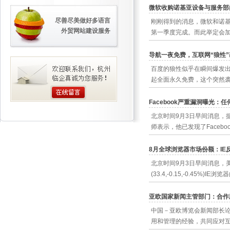
微软收购诺基亚设备与服务部门 
尽善尽美做好多语言
刚刚得到的消息，微软和诺基
外贸网站建设服务
第一季度完成。而此举定会加速
导航一夜免费，互联网“狼性
百度的狼性似乎在瞬间爆发出
起全面永久免费，这个突然袭
Facebook严重漏洞曝光：
北京时间9月3日早间消息，
师表示，他已发现了Face
8月全球浏览器市场份额：IE反
北京时间9月3日早间消息，美国市场
(33.4,-0.15,-0.45%
亚欧国家新闻主管部门：合作
中国－亚欧博览会新闻部长
用和管理的经验，共同应对