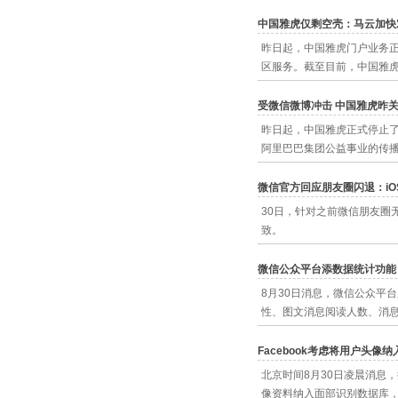
中国雅虎仅剩空壳：马云加快
昨日起，中国雅虎门户业务正
区服务。截至目前，中国雅虎
受微信微博冲击 中国雅虎昨
昨日起，中国雅虎正式停止
阿里巴巴集团公益事业的传
微信官方回应朋友圈闪退：iO
30日，针对之前微信朋友圈
致。
微信公众平台添数据统计功能
8月30日消息，微信公众平
性、图文消息阅读人数、消
Facebook考虑将用户头像
北京时间8月30日凌晨消息，据路
像资料纳入面部识别数据库，