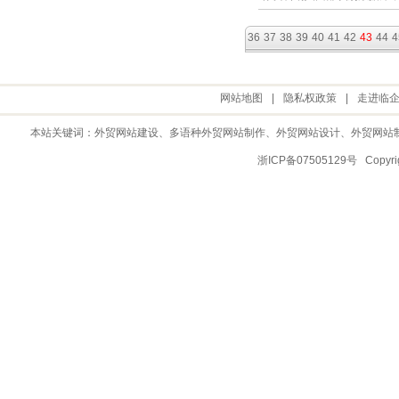
36
37
38
39
40
41
42
43
44
4
网站地图
|
隐私权政策
|
走进临
本站关键词：
外贸网站建设
、多语种外贸网站制作、
外贸网站设计
、
外贸网站
浙ICP备07505129号 Copy