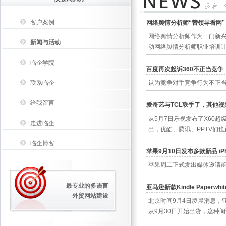
客户案例
网络舆情分析师“替领导看网”
网络舆情分析师作为一门新
新闻与活动
动网络舆情分析师职业培训计
临企学院
百度再次起诉360不正当竞争
联系临企
认为竞争对手竞争行为不正当
给我留言
爱奇艺与TCL联手了，其他
从5月7日乐视发布了X60
走进临企
出，优酷、腾讯、PPTV们
临企博客
苹果9月10日发布多款新品 iP
苹果周二正式发出媒体邀请函
最专业的多语言
亚马逊新款Kindle Paperwh
外贸网站建设
北京时间9月4日凌晨消息，亚马逊(28
从9月30日开始出货，这种